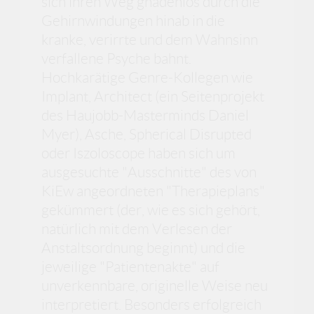
sich ihren Weg gnadenlos durch die
Gehirnwindungen hinab in die
kranke, verirrte und dem Wahnsinn
verfallene Psyche bahnt.
Hochkarätige Genre-Kollegen wie
Implant, Architect (ein Seitenprojekt
des Haujobb-Masterminds Daniel
Myer), Asche, Spherical Disrupted
oder Iszoloscope haben sich um
ausgesuchte "Ausschnitte" des von
KiEw angeordneten "Therapieplans"
gekümmert (der, wie es sich gehört,
natürlich mit dem Verlesen der
Anstaltsordnung beginnt) und die
jeweilige "Patientenakte" auf
unverkennbare, originelle Weise neu
interpretiert. Besonders erfolgreich