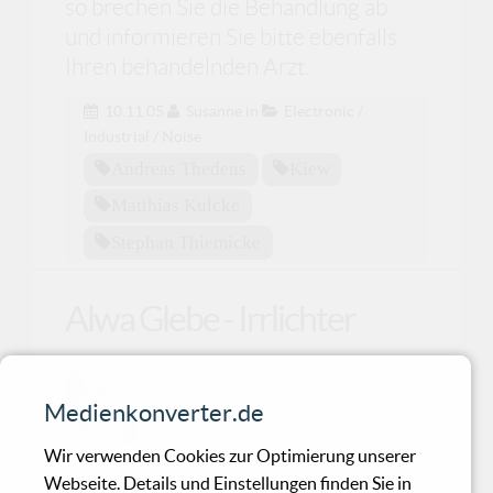
so brechen Sie die Behandlung ab
und informieren Sie bitte ebenfalls
Ihren behandelnden Arzt.
10.11.05
Susanne
in
Electronic /
Industrial / Noise
Andreas Thedens
Kiew
Matthias Kulcke
Stephan Thiemicke
Alwa Glebe - Irrlichter
Über die musikalische Vergangenheit
Medienkonverter.de
der Alwa Glebe und ihrer 1979
gegründeten Band Index Sign ist be
Wir verwenden Cookies zur Optimierung unserer
Webseite. Details und Einstellungen finden Sie in