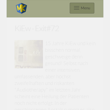
Menu
KiEw - Exit#72
15 Jahre KiEw und kein
bisschen normal,
geschweige denn
gesund! Selbst nach
einer intensiven,
umfassenden, aber höchst
zweifelhaften und riskanten
"Audiotherapy" im letzten Jahr
scheint eine Heilung der Patienten
noch nicht erfolgt. In der
geschlossenen Anstalt rumort es also