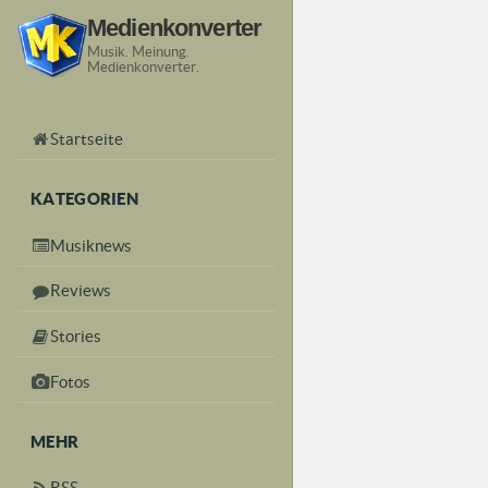
Medienkonverter
Musik. Meinung.
Medienkonverter.
Startseite
KATEGORIEN
Musiknews
Reviews
Stories
Fotos
MEHR
RSS