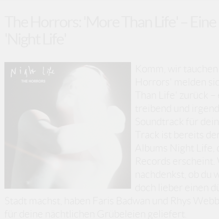
The Horrors: 'More Than Life' – Ein
'Night Life'
Komm, wir tauchen d
Horrors' melden sic
Than Life' zurück –
treibend und irgen
Soundtrack für dei
Track ist bereits 
Albums Night Life,
Records erscheint.
nachdenkst, ob du w
doch lieber einen d
Stadt machst, haben Faris Badwan und Rhys Webb
für deine nächtlichen Grübeleien geliefert.