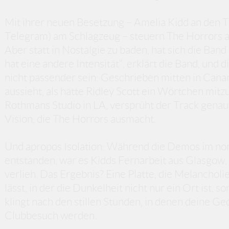
Mit ihrer neuen Besetzung – Amelia Kidd an den T
Telegram) am Schlagzeug – steuern The Horrors au
Aber statt in Nostalgie zu baden, hat sich die Ban
hat eine andere Intensität“, erklärt die Band, und
nicht passender sein: Geschrieben mitten in Cana
aussieht, als hätte Ridley Scott ein Wörtchen mi
Rothmans Studio in LA, versprüht der Track genau
Vision, die The Horrors ausmacht.
Und apropos Isolation: Während die Demos im no
entstanden, war es Kidds Fernarbeit aus Glasgow,
verlieh. Das Ergebnis? Eine Platte, die Melanchol
lässt, in der die Dunkelheit nicht nur ein Ort ist, 
klingt nach den stillen Stunden, in denen deine Ge
Clubbesuch werden.