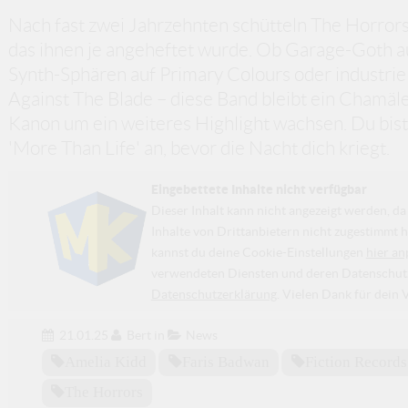
Nach fast zwei Jahrzehnten schütteln The Horrors
das ihnen je angeheftet wurde. Ob Garage-Goth a
Synth-Sphären auf Primary Colours oder industrie
Against The Blade – diese Band bleibt ein Chamäle
Kanon um ein weiteres Highlight wachsen. Du bist 
'More Than Life' an, bevor die Nacht dich kriegt.
Eingebettete Inhalte nicht verfügbar
Dieser Inhalt kann nicht angezeigt werden, 
Inhalte von Drittanbietern nicht zugestimmt h
kannst du deine Cookie-Einstellungen
hier an
verwendeten Diensten und deren Datenschutzp
Datenschutzerklärung
. Vielen Dank für dein 
21.01.25
Bert
in
News
Amelia Kidd
Faris Badwan
Fiction Records
The Horrors