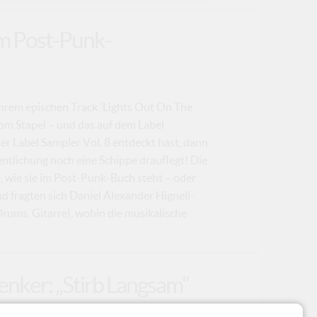
im Post-Punk-
ihrem epischen Track 'Lights Out On The
om Stapel – und das auf dem Label
er Label Sampler Vol. 8 entdeckt hast, dann
fentlichung noch eine Schippe drauflegt! Die
e, wie sie im Post-Punk-Buch steht – oder
 fragten sich Daniel Alexander Hignell-
Drums, Gitarre), wohin die musikalische
enker: „Stirb Langsam“