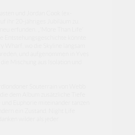
asten und Jordan Cook (ex-
f ihr 20-jähriges Jubiläum zu.
d neu erfunden. „'More Than Life'
 die Entstehungsgeschichte könnte
ry Wharf, wo die Skyline langsam
tzureden, und aufgenommen in Yves
 die Mischung aus Isolation und
rdlondoner Souterrain von Webb
 die dem Album zusätzliche Tiefe
ie und Euphorie miteinander tanzen
sondern ein Zustand. Night Life
danken wilder als jeder