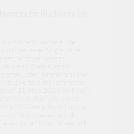
e hymnische Rückkehr ins
irekt in die Dunkelheit: 'The
h mit ihrer neuen Single 'More
 einem Song, der hymnisch,
dwie wie ein Blade-Runner-
n eigenes Leben daherkommt. Der
der vierte Vorbote des kommenden
 das am 21. März 2025 über Fiction
 Während du also noch darüber
irklich ins Gym gehen willst oder
üsteren Spaziergang durch die
 längst den perfekten Soundtrack