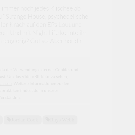
 immer noch jedes Klischee ab,
uf Strange House, psychedelische
ller Krach auf den EPs Lout und
on. Und mit Night Life könnte ihr
neugierig? Gut so. Aber hör dir
da du der Verwendung externer Cookies und
ast. Um das Video/Bild/etc. zu sehen,
passen
. Weitere Informationen zu den
raktiken findest du in unserer
Verständnis.
Jordan Cook
Rhys Webb