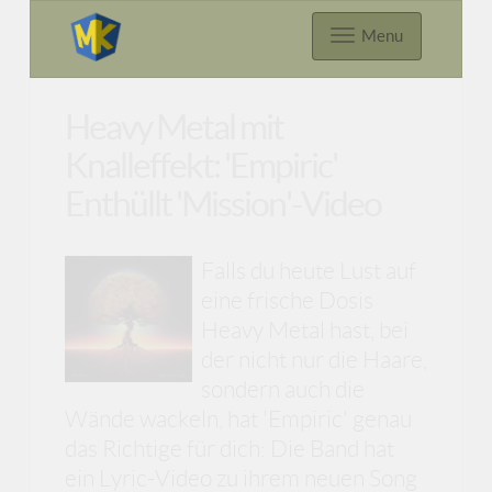
Menu
Heavy Metal mit
Knalleffekt: 'Empiric'
Enthüllt 'Mission'-Video
Falls du heute Lust auf
eine frische Dosis
Heavy Metal hast, bei
der nicht nur die Haare,
sondern auch die
Wände wackeln, hat 'Empiric' genau
das Richtige für dich: Die Band hat
ein Lyric-Video zu ihrem neuen Song