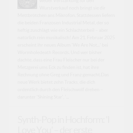
weder Verstärkung für den
Wurstverkauf noch bringt sie dir
Mettbrötchen ans Mikrofon. Stattdessen liefern
die beiden Franzosen Industrial Metal, der so
heftig zuschlägt wie ein Schlachterbeil – aber
natürlich rein musikalisch! Am 21. Februar 2025
erscheint ihr neues Album 'We Are Not...' bei
Wormholedeath Records. Und wer bisher
dachte, dass eine Frau Fleischer nur bei der
Metzgerei ums Eck zu finden ist, hat ihre
Rechnung ohne Greg und Franz gemacht.Das
neue Werk bietet zehn Tracks, die dich
ordentlich durch den Fleischwolf drehen –
darunter 'Shining Star', '...
Synth-Pop in Hochform: 'I
Love You' – der erste