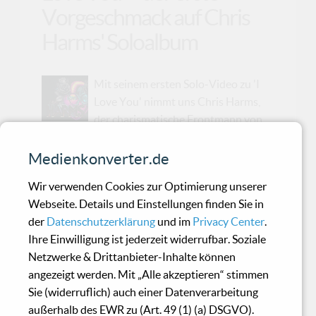
Vorgeschmack auf Chris
Harms' Soloalbum
Mit seinem ersten Solo-Video zu 'I
Love You' nimmt uns Chris Harms,
der charismatische Frontmann von
Lord Of The Lost, mit auf eine musikalische
Zeitreise direkt in die 80er Jahre. Die Single
Medienkonverter.de
stammt aus seinem kommenden Album '1980',
Wir verwenden Cookies zur Optimierung unserer
das am 31. Januar 2025 über Napalm Records
Webseite. Details und Einstellungen finden Sie in
erscheint. Der Song und das dazugehörige
der
Datenschutzerklärung
und im
Privacy Center
.
Video zeigen Harms von einer völlig neuen Seite
Ihre Einwilligung ist jederzeit widerrufbar. Soziale
und liefern eine atmosphärische Mischung aus
Netzwerke & Drittanbieter-Inhalte können
Synth-Pop, Electro und Gothic, die man von ihm
angezeigt werden. Mit „Alle akzeptieren“ stimmen
in dieser Form noch nicht gehört hat. Das Video
Sie (widerruflich) auch einer Datenverarbeitung
kannst du dir auf YouTube ansehen.Mit 'I Love
außerhalb des EWR zu (Art. 49 (1) (a) DSGVO).
You' präsentiert Harms einen Track, der nicht