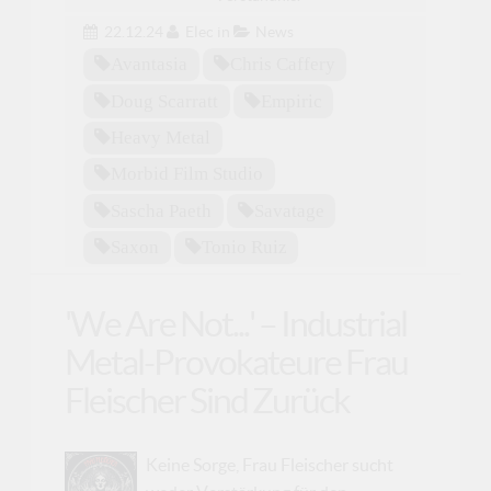
22.12.24
Elec
in
News
Avantasia
Chris Caffery
Doug Scarratt
Empiric
Heavy Metal
Morbid Film Studio
Sascha Paeth
Savatage
Saxon
Tonio Ruiz
'We Are Not...' – Industrial
Metal-Provokateure Frau
Fleischer Sind Zurück
Keine Sorge, Frau Fleischer sucht