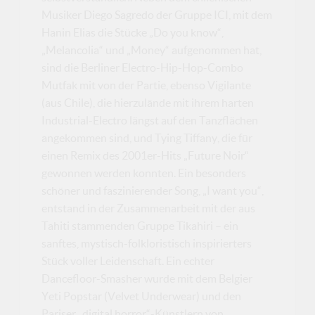
Musiker Diego Sagredo der Gruppe ICI, mit dem
Hanin Elias die Stücke „Do you know“,
„Melancolia“ und „Money“ aufgenommen hat,
sind die Berliner Electro-Hip-Hop-Combo
Mutfak mit von der Partie, ebenso Vigilante
(aus Chile), die hierzulände mit ihrem harten
Industrial-Electro längst auf den Tanzflächen
angekommen sind, und Tying Tiffany, die für
einen Remix des 2001er-Hits „Future Noir“
gewonnen werden konnten. Ein besonders
schöner und faszinierender Song, „I want you“,
entstand in der Zusammenarbeit mit der aus
Tahiti stammenden Gruppe Tikahiri – ein
sanftes, mystisch-folkloristisch inspirierters
Stück voller Leidenschaft. Ein echter
Dancefloor-Smasher wurde mit dem Belgier
Yeti Popstar (Velvet Underwear) und den
Pariser „digital horror“-Künstlern von