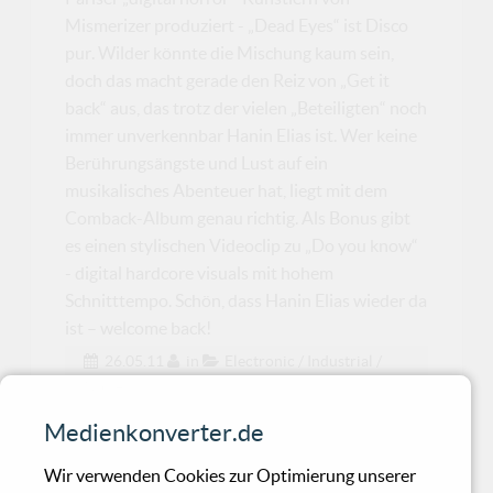
Mismerizer produziert - „Dead Eyes“ ist Disco
pur. Wilder könnte die Mischung kaum sein,
doch das macht gerade den Reiz von „Get it
back“ aus, das trotz der vielen „Beteiligten“ noch
immer unverkennbar Hanin Elias ist. Wer keine
Berührungsängste und Lust auf ein
musikalisches Abenteuer hat, liegt mit dem
Comback-Album genau richtig. Als Bonus gibt
es einen stylischen Videoclip zu „Do you know“
- digital hardcore visuals mit hohem
Schnitttempo. Schön, dass Hanin Elias wieder da
ist – welcome back!
26.05.11
in
Electronic / Industrial /
Noise
Medienkonverter.de
Emmon - Nomme
Wir verwenden Cookies zur Optimierung unserer