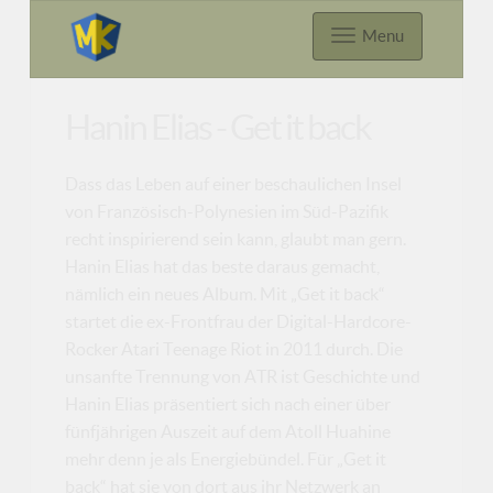
Menu
Hanin Elias - Get it back
Dass das Leben auf einer beschaulichen Insel
von Französisch-Polynesien im Süd-Pazifik
recht inspirierend sein kann, glaubt man gern.
Hanin Elias hat das beste daraus gemacht,
nämlich ein neues Album. Mit „Get it back“
startet die ex-Frontfrau der Digital-Hardcore-
Rocker Atari Teenage Riot in 2011 durch. Die
unsanfte Trennung von ATR ist Geschichte und
Hanin Elias präsentiert sich nach einer über
fünfjährigen Auszeit auf dem Atoll Huahine
mehr denn je als Energiebündel. Für „Get it
back“ hat sie von dort aus ihr Netzwerk an