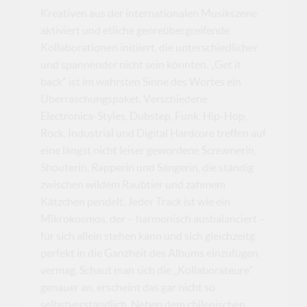
Kreativen aus der internationalen Musikszene
aktiviert und etliche genreübergreifende
Kollaborationen initiiert, die unterschiedlicher
und spannender nicht sein könnten. „Get it
back“ ist im wahrsten Sinne des Wortes ein
Überraschungspaket. Verschiedene
Electronica-Styles, Dubstep, Funk, Hip-Hop,
Rock, Industrial und Digital Hardcore treffen auf
eine längst nicht leiser gewordene Screamerin,
Shouterin, Rapperin und Sängerin, die ständig
zwischen wildem Raubtier und zahmem
Kätzchen pendelt. Jeder Track ist wie ein
Mikrokosmos, der – harmonisch ausbalanciert –
für sich allein stehen kann und sich gleichzeitg
perfekt in die Ganzheit des Albums einzufügen
vermag. Schaut man sich die „Kollaborateure“
genauer an, erscheint das gar nicht so
selbstverständlich. Neben dem chilenischen