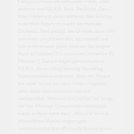
Compilation sind die exklusiven Tracks, unter
anderem von N.E.R.D., Beck, The Roots, Zero 7,
Amp Fiddler und vielen weiteren. Den Einstieg
in die Welt Petersons macht das Heritage
Orchestra. Sehr gewagt, wie ich finde, da es sich
zum einen um orchestralen Jazz handelt und
zum anderen auch gleich noch um das längste
Stück auf beiden CD’s zusammen (immerhin 10
Minuten!!). Danach folgen ganz entspannt
N.E.R.D., die so richtig Samstag-Vormittag-
Frühstückslaune verbreiten. Beck mit „Round
the bend“ ist nur von einer Gitarre begleitet,
wirkt dabei überraschend ruhig und
nachdenklich. Während ein Großteil der Songs
die Vier-Minuten-Grenze locker überbietet,
macht es Björk lieber kurz. „Who is it“ wird in
altbewährter Manier vorgetragen,
minimalistische aber effektvolle Sounds gehen