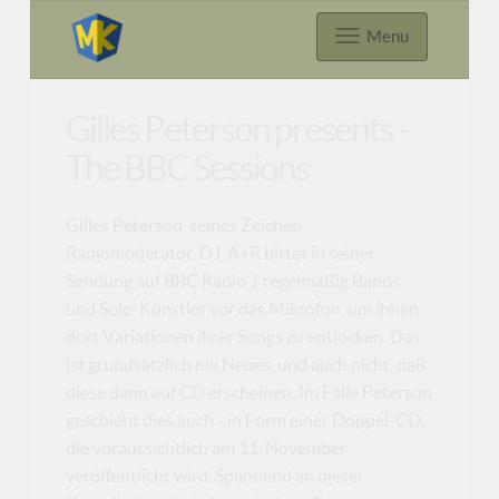
Menu
Gilles Peterson presents -
The BBC Sessions
Gilles Peterson, seines Zeichen
Radiomoderator, DJ, A+R bittet in seiner
Sendung auf BBC Radio 1 regelmäßig Bands
und Solo-Künstler vor das Mikrofon, um ihnen
dort Variationen ihrer Songs zu entlocken. Das
ist grundsätzlich nix Neues, und auch nicht, daß
diese dann auf CD erscheinen. Im Falle Peterson
geschieht dies auch - in Form einer Doppel-CD,
die voraussichtlich am 11. November
veröffentlicht wird. Spannend an dieser