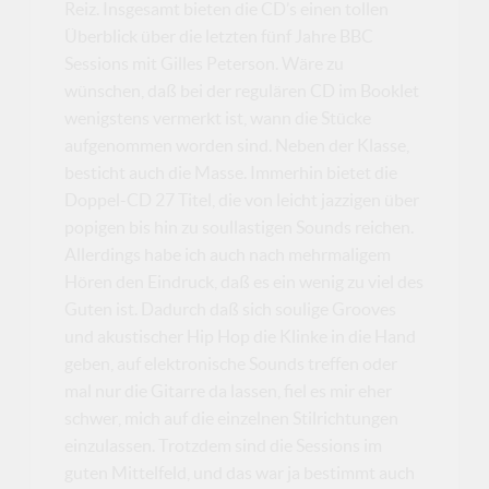
Reiz. Insgesamt bieten die CD’s einen tollen
Überblick über die letzten fünf Jahre BBC
Sessions mit Gilles Peterson. Wäre zu
wünschen, daß bei der regulären CD im Booklet
wenigstens vermerkt ist, wann die Stücke
aufgenommen worden sind. Neben der Klasse,
besticht auch die Masse. Immerhin bietet die
Doppel-CD 27 Titel, die von leicht jazzigen über
popigen bis hin zu soullastigen Sounds reichen.
Allerdings habe ich auch nach mehrmaligem
Hören den Eindruck, daß es ein wenig zu viel des
Guten ist. Dadurch daß sich soulige Grooves
und akustischer Hip Hop die Klinke in die Hand
geben, auf elektronische Sounds treffen oder
mal nur die Gitarre da lassen, fiel es mir eher
schwer, mich auf die einzelnen Stilrichtungen
einzulassen. Trotzdem sind die Sessions im
guten Mittelfeld, und das war ja bestimmt auch