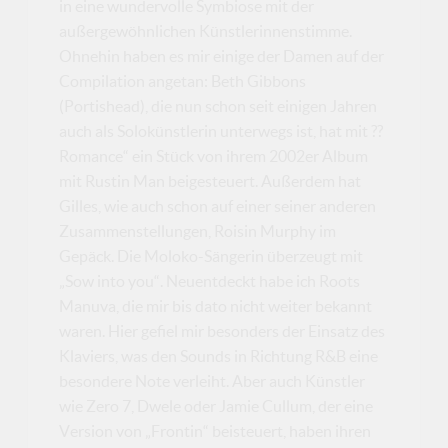
in eine wundervolle Symbiose mit der
außergewöhnlichen Künstlerinnenstimme.
Ohnehin haben es mir einige der Damen auf der
Compilation angetan: Beth Gibbons
(Portishead), die nun schon seit einigen Jahren
auch als Solokünstlerin unterwegs ist, hat mit ??
Romance“ ein Stück von ihrem 2002er Album
mit Rustin Man beigesteuert. Außerdem hat
Gilles, wie auch schon auf einer seiner anderen
Zusammenstellungen, Roisin Murphy im
Gepäck. Die Moloko-Sängerin überzeugt mit
„Sow into you“. Neuentdeckt habe ich Roots
Manuva, die mir bis dato nicht weiter bekannt
waren. Hier gefiel mir besonders der Einsatz des
Klaviers, was den Sounds in Richtung R&B eine
besondere Note verleiht. Aber auch Künstler
wie Zero 7, Dwele oder Jamie Cullum, der eine
Version von „Frontin“ beisteuert, haben ihren