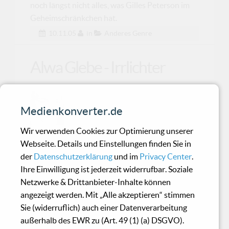
noch längst nicht alles, was Gilles Peterson im
Geheimschränkchen hat.
10.11.05
in
Anderes Genre
Alwa Glebe - Irrlichter
Über die musikalische Vergangenheit
Medienkonverter.de
der Alwa Glebe und ihrer 1979
gegründeten Band Index Sign ist be
Wir verwenden Cookies zur Optimierung unserer
Webseite. Details und Einstellungen finden Sie in
der
Datenschutzerklärung
und im
Privacy Center
.
Negative Trip - Parasite
Ihre Einwilligung ist jederzeit widerrufbar. Soziale
Psychotic
Netzwerke & Drittanbieter-Inhalte können
angezeigt werden. Mit „Alle akzeptieren“ stimmen
Sie (widerruflich) auch einer Datenverarbeitung
Tatort: Eine Vorstadt von Zürich – jene Stadt,
außerhalb des EWR zu (Art. 49 (1) (a) DSGVO).
welcher das immergrüne, sonnenbeschienene