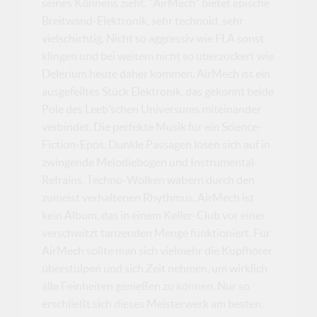
seines Könnens zieht. "AirMech" bietet epische
Breitwand-Elektronik, sehr technoid, sehr
vielschichtig. Nicht so aggressiv wie FLA sonst
klingen und bei weitem nicht so überzuckert wie
Delerium heute daher kommen. AirMech ist ein
ausgefeiltes Stück Elektronik, das gekonnt beide
Pole des Leeb’schen Universums miteinander
verbindet. Die perfekte Musik für ein Science-
Fiction-Epos. Dunkle Passagen lösen sich auf in
zwingende Melodiebögen und Instrumental-
Refrains, Techno-Wolken wabern durch den
zumeist verhaltenen Rhythmus. AirMech ist
kein Album, das in einem Keller-Club vor einer
verschwitzt tanzenden Menge funktioniert. Für
AirMech sollte man sich vielmehr die Kopfhörer
überstülpen und sich Zeit nehmen, um wirklich
alle Feinheiten genießen zu können. Nur so
erschließt sich dieses Meisterwerk am besten.