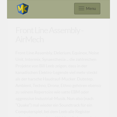
Menu
Front Line Assembly -
AirMech
Front Line Assembly, Delerium, Equinox, Noise
Unit, Intermix, Synaesthesia ... die zahlreichen
Projekte von Bill Leeb zeigen, dass in der
kanadischen Elektro-Legende viel mehr steckt
als der harsche Haudrauf-Mucker. Dubstep,
Ambient, Techno, Drone, Ethno gehören ebenso
zu seinem Repertoire wie satte EBM oder
aggressive Industrial-Musik. Nun also (nach
"Quake") mal wieder ein Soundtrack für ein
Computerspiel, bei dem Leeb alle Register