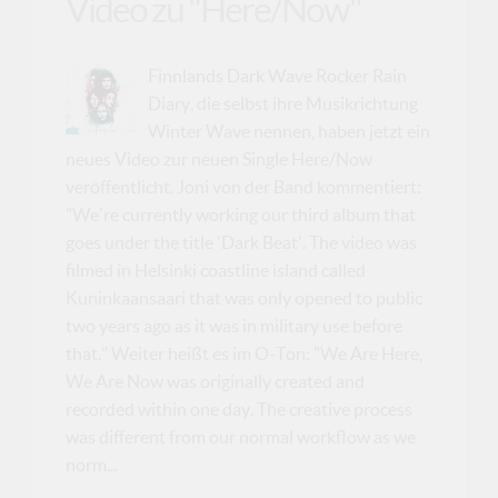
Video zu "Here/Now"
Finnlands Dark Wave Rocker Rain
Diary, die selbst ihre Musikrichtung
Winter Wave nennen, haben jetzt ein
neues Video zur neuen Single Here/Now
veröffentlicht. Joni von der Band kommentiert:
"We're currently working our third album that
goes under the title 'Dark Beat'. The video was
filmed in Helsinki coastline island called
Kuninkaansaari that was only opened to public
two years ago as it was in military use before
that." Weiter heißt es im O-Ton: "We Are Here,
We Are Now was originally created and
recorded within one day. The creative process
was different from our normal workflow as we
norm...