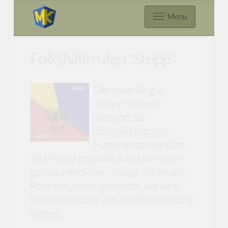
Menu
Folkshilfe rufen "Stopp"
Die neue Single
"Stopp" kommt
passend zur
österreichischen
Nationalratswahl am
29.09 und zeigt die Band von ihrer
politischen Seite. "Stopp" ist an alle
Politiker_innen gerichtet, die ihre
Interessen über die der Bevölkerung
stellen.