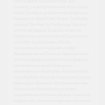
illustren Bands wie Elysian Fields, Soul
Coughing, Laughing Hyenas und Jesus Lizzard
einlud. Das Album produziert hat übrigens der
Drummer der Band, Tamir Muskat. Tod Ashley
zieht auf "The Man On The Burning Tightrope"
wirklich alle Register. Er desillusioniert die
Geblendeten und vernichtet die Euphorischen;
seine Welt ist pechschwarz. Wie ein
Jahrmarktsschreier verkündet er seine
Botschaften als auf Zynismus, Satire und Ironie
errichtete, gesellschaftliche Dramen. Begleitet
wird er dazu mit einem Gemenge aus
verschiedensten Musikstilen. Alternative Rock
meets Big Band, Karussell-Orgel kontra Gitarre,
Bläser gegen Akkordeon. Als ob man über eine
Kirmes, einen Rummel geht und an den
verschiedensten Stationen mit einer Geschichte
beglückt wird, die mal trauriger oder mal wie ein