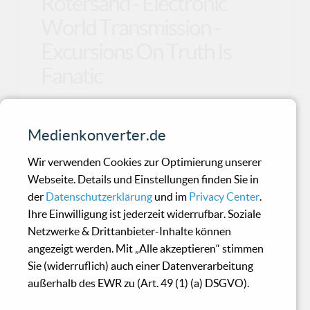
Rotersand - Electronic
World Transmission -
Excursions On Truth Is
Fanatic
Nachdem das Album „Truth Is Fanatic“ von
Medienkonverter.de
Rotersand ja in der einschlägigen Presse und
diversen Chart
Wir verwenden Cookies zur Optimierung unserer
Webseite. Details und Einstellungen finden Sie in
der
Datenschutzerklärung
und im
Privacy Center
.
Univaque - Nothing Can Be
Ihre Einwilligung ist jederzeit widerrufbar. Soziale
Saved
Netzwerke & Drittanbieter-Inhalte können
angezeigt werden. Mit „Alle akzeptieren“ stimmen
Sie (widerruflich) auch einer Datenverarbeitung
Das englisch/schwedische Trio Univaque
außerhalb des EWR zu (Art. 49 (1) (a) DSGVO).
machen keinen Hehl daraus, dass sie dort
ansetzen, wo Depeche