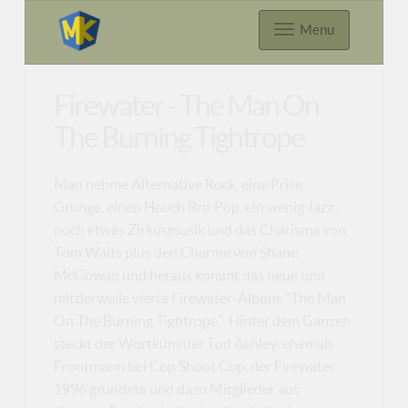
Menu
Firewater - The Man On
The Burning Tightrope
Man nehme Alternative Rock, eine Prise
Grunge, einen Hauch Brit Pop, ein wenig Jazz ,
noch etwas Zirkusmusik und das Charisma von
Tom Waits plus den Charme von Shane
McGowan und heraus kommt das neue und
mittlerweile vierte Firewater-Album, "The Man
On The Burning Tightrope". Hinter dem Ganzen
steckt der Wortkünstler Tod Ashley, ehemals
Frontmann bei Cop Shoot Cop, der Firewater
1996 gründete und dazu Mitglieder aus