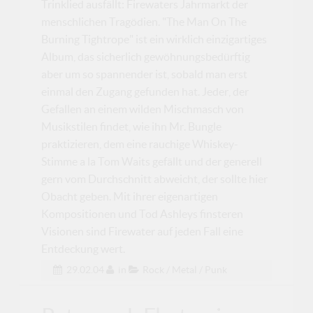
Trinklied ausfällt: Firewaters Jahrmarkt der
menschlichen Tragödien. "The Man On The
Burning Tightrope" ist ein wirklich einzigartiges
Album, das sicherlich gewöhnungsbedürftig
aber um so spannender ist, sobald man erst
einmal den Zugang gefunden hat. Jeder, der
Gefallen an einem wilden Mischmasch von
Musikstilen findet, wie ihn Mr. Bungle
praktizieren, dem eine rauchige Whiskey-
Stimme a la Tom Waits gefällt und der generell
gern vom Durchschnitt abweicht, der sollte hier
Obacht geben. Mit ihrer eigenartigen
Kompositionen und Tod Ashleys finsteren
Visionen sind Firewater auf jeden Fall eine
Entdeckung wert.
29.02.04
in
Rock / Metal / Punk