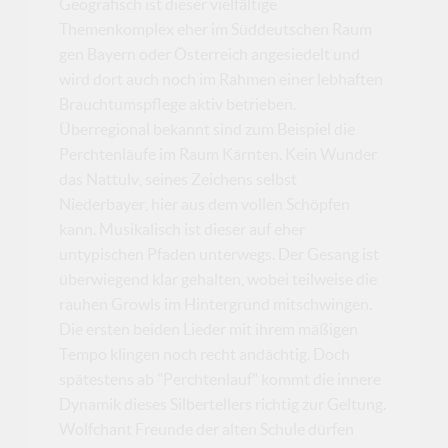
Geografisch ist dieser vielfältige
Themenkomplex eher im Süddeutschen Raum
gen Bayern oder Österreich angesiedelt und
wird dort auch noch im Rahmen einer lebhaften
Brauchtumspflege aktiv betrieben.
Überregional bekannt sind zum Beispiel die
Perchtenläufe im Raum Kärnten. Kein Wunder
das Nattulv, seines Zeichens selbst
Niederbayer, hier aus dem vollen Schöpfen
kann. Musikalisch ist dieser auf eher
untypischen Pfaden unterwegs. Der Gesang ist
überwiegend klar gehalten, wobei teilweise die
rauhen Growls im Hintergrund mitschwingen.
Die ersten beiden Lieder mit ihrem mäßigen
Tempo klingen noch recht andächtig. Doch
spätestens ab "Perchtenlauf" kommt die innere
Dynamik dieses Silbertellers richtig zur Geltung.
Wolfchant Freunde der alten Schule dürfen