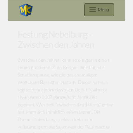
Menu
Festung Nebelburg -
Zwischen den Jahren
Zwischen den Jahren kann so einiges in einem
Leben passieren. Zum Beispiel eine längere
Schaffenspause, wie die des ehemaligen
Wolfchant Bassisten Nattulv. Dieser hat sich
seit seinem eindrucksvollen Debut "Gabreta
Hyle" Anno 2007 ganze Acht Jahre Zeit
gegönnt. Was sich "zwischen den Jahren" getan
hat, kann sich inhaltlich sehen lassen. Die
Thematik des Langspielers dreht sich
vollständig um die Sagenwelt der Rauhnächte.