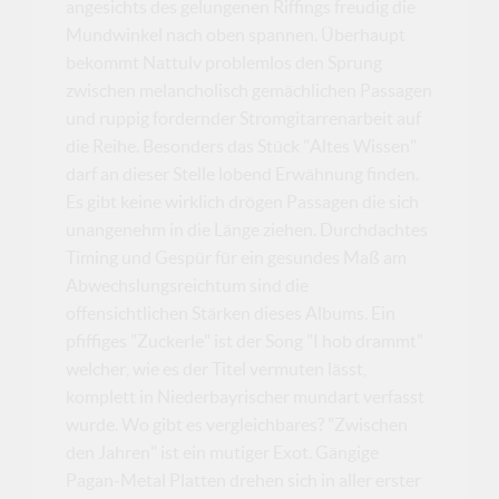
angesichts des gelungenen Riffings freudig die
Mundwinkel nach oben spannen. Überhaupt
bekommt Nattulv problemlos den Sprung
zwischen melancholisch gemächlichen Passagen
und ruppig fordernder Stromgitarrenarbeit auf
die Reihe. Besonders das Stück "Altes Wissen"
darf an dieser Stelle lobend Erwähnung finden.
Es gibt keine wirklich drögen Passagen die sich
unangenehm in die Länge ziehen. Durchdachtes
Timing und Gespür für ein gesundes Maß am
Abwechslungsreichtum sind die
offensichtlichen Stärken dieses Albums. Ein
pfiffiges "Zuckerle" ist der Song "I hob drammt"
welcher, wie es der Titel vermuten lässt,
komplett in Niederbayrischer mundart verfasst
wurde. Wo gibt es vergleichbares? "Zwischen
den Jahren" ist ein mutiger Exot. Gängige
Pagan-Metal Platten drehen sich in aller erster