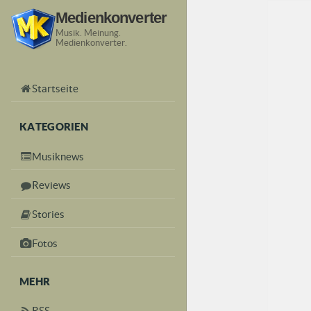
Medienkonverter
Musik. Meinung.
Medienkonverter.
Startseite
KATEGORIEN
Musiknews
Reviews
Stories
Fotos
MEHR
RSS