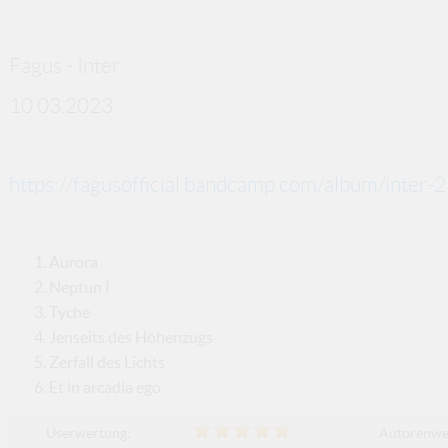
Fagus - Inter
10.03.2023
https://fagusofficial.bandcamp.com/album/inter-2
Aurora
Neptun I
Tyche
Jenseits des Höhenzugs
Zerfall des Lichts
Et in arcadia ego
Userwertung:
Autorenwe