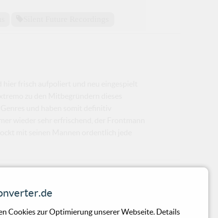
us
Silent Future Recordings
hier frisch aufpoliert und neu eingespielt
xtremo zu den Mitbegründern dieses
n Genres und haben somit definitiv
immer wieder sehr erfrischend, der Frontmann
 rockt mit seinen Mannen ordentlich jede
Down The Walls”
nverter.de
nd und direkt. Die Modern Metal Band
n Cookies zur Optimierung unserer Webseite. Details