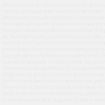
Die Geschichte der Band liest sich ein wenig obsk
Vierergespann gegründet passierte in den ersten 1
dokumentiert sind zwei personelle Umbesetzungen
herausgebracht wurde. Und anscheinend gab es ein
nicht ganz danach, dass die musikalische Karriere 
der Beteiligten steht und verwundert umso mehr, 
reinzieht. Denn das Debüt strahlt eine Professional
manch altem Hasen nicht erwarten kann (und ich v
Days, gerade von mir besprochen und mit ihren 1
in Amateurhaftigkeit). Zunächst einmal: Das ist e
Coverartwork: Berge sind nun nicht ungewöhnlich,
Bildgestaltung und die Entscheidung, das noch auf
durch einfache Buchstaben zu ersetzen, war goldric
das wirklich ein Debüt? Druckvoll, mitreißend, vie
Stelle, an der ich mir eine Veränderung wünsche, s
Kreischgesang wurde so abgemischt, dass er nicht