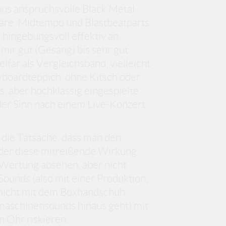
aus anspruchsvolle Black Metal
äre. Midtempo und Blastbeatparts
hingebungsvoll effektiv an
mir gut (Gesang) bis sehr gut
lfar als Vergleichsband, vielleicht
yboardteppich, ohne Kitsch oder
s, aber hochklassig eingespielte
er Sinn nach einem Live-Konzert
 die Tatsache, dass man den
eder diese mitreißende Wirkung
Wertung absehen, aber nicht
Sounds (also mit einer Produktion,
e nicht mit dem Boxhandschuh
aschinensounds hinaus geht) mit
 Ohr riskieren.