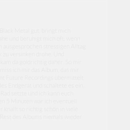
lack Metal gut, bringt mich
he und beruhigt mich oft, wenn
m ausgesprochen stressigen Alltag
ik zu versinken drohe. Und
kam da goldrichtig daher. So mir
hmiss ich mir das Album, das mir
nt Future Recordings übermittelt
les Endgerät und schaltete es ein,
 Rad setzte und ich kann euch
en 5 Minuten war ich eventuell
knallt so richtig schön in viele
 Rest des Albums niemals wieder