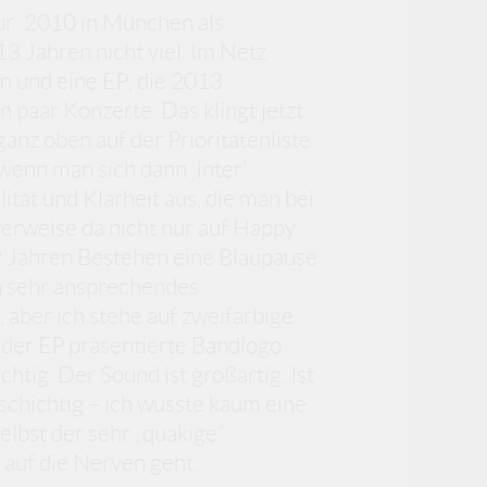
ur: 2010 in München als
3 Jahren nicht viel. Im Netz
 und eine EP, die 2013
 paar Konzerte. Das klingt jetzt
ganz oben auf der Prioritätenliste
wenn man sich dann ‚Inter‘
ität und Klarheit aus, die man bei
erweise da nicht nur auf Happy
9 Jahren Bestehen eine Blaupause
in sehr ansprechendes
 aber ich stehe auf zweifarbige
 der EP präsentierte Bandlogo
htig. Der Sound ist großartig. Ist
lschichtig – ich wüsste kaum eine
elbst der sehr „quakige“
 auf die Nerven geht.