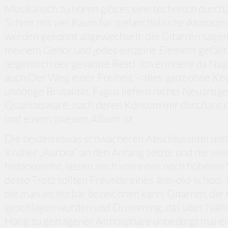
Musikalisch zu hören gibt es eine technisch durch
Schine mit viel Raum für melancholische Atmosph
werden gekonnt abgewechselt, die Gitarren sägen 
meinem Gehör und jedes einzelne Element gefällt 
(eigentlich der gesamte Rest). Ich erinnere da Nage
auch Der Weg einer Freiheit – alles ganz ohne Ke
unnötige Brutalität. Fagus liefern nichts Neuartige
Qualitätsware, nach deren Konsum mir durchaus d
und einem zweiten Album ist.
Die beiden etwas schwächeren Abschlusstitel und
Knaller „Aurora“ an den Anfang setzte und nie wi
hinbekommt, lassen mich von einer noch höheren 
desto Trotz sollten Freunde eines anti-old-school-
die man als hörbar bezeichnen kann, Gitarren, di
geschlagen wurden und Drumming, das über Nähm
Hang zu getragener Atmosphäre unbedingt mal ein