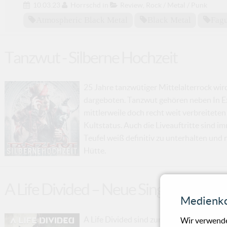
10.03.23
Horrschd
in
Review
,
Rock / Metal / Punk
Atmospheric Black Metal
Black Metal
Fag
Tanzwut - Silberne Hochzeit
25 Jahre tanzwütiger Mittelalterrock wird 
dargeboten. Tanzwut gehören neben In E
mittlerweile doch recht weit verbreitete
Kultstatus. Auch die Liveauftritte sind 
Teufel weiß definitiv zu unterhalten und
Hütte.
A Life Divided – Neue Single “Tear 
Medienko
A Life Divided sind zurück. Düster, wüte
Wir verwende