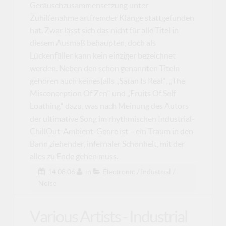
Geräuschzusammensetzung unter
Zuhilfenahme artfremder Klänge stattgefunden
hat. Zwar lässt sich das nicht für alle Titel in
diesem Ausmaß behaupten, doch als
Lückenfüller kann kein einziger bezeichnet
werden. Neben den schon genannten Titeln
gehören auch keinesfalls „Satan Is Real“, „The
Misconception Of Zen“ und „Fruits Of Self
Loathing“ dazu, was nach Meinung des Autors
der ultimative Song im rhythmischen Industrial-
ChillOut-Ambient-Genre ist – ein Traum in den
Bann ziehender, infernaler Schönheit, mit der
alles zu Ende gehen muss.
14.08.06
in
Electronic / Industrial /
Noise
Various Artists - Industrial