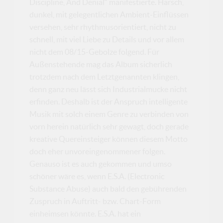
Discipline, And Denial“ manifestierte. Harsch,
dunkel, mit gelegentlichen Ambient-Einflüssen
versehen, sehr rhythmusorientiert, nicht zu
schnell, mit viel Liebe zu Details und vor allem
nicht dem 08/15-Gebolze folgend. Für
Außenstehende mag das Album sicherlich
trotzdem nach dem Letztgenannten klingen,
denn ganz neu lässt sich Industrialmucke nicht
erfinden. Deshalb ist der Anspruch intelligente
Musik mit solch einem Genre zu verbinden von
vorn herein natürlich sehr gewagt, doch gerade
kreative Quereinsteiger können diesem Motto
doch eher unvoreingenommener folgen.
Genauso ist es auch gekommen und umso
schöner wäre es, wenn E.S.A. (Electronic
Substance Abuse) auch bald den gebührenden
Zuspruch in Auftritt- bzw. Chart-Form
einheimsen könnte. E.S.A. hat ein