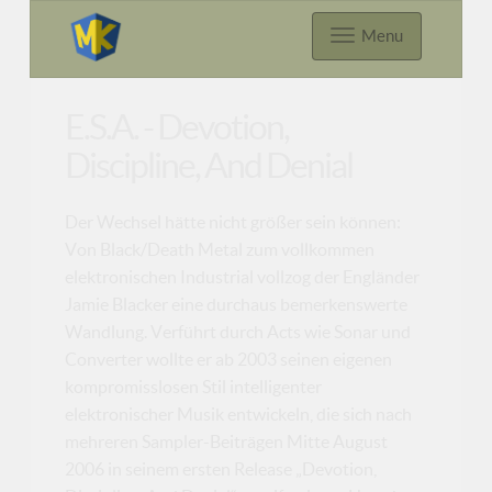
Menu
E.S.A. - Devotion,
Discipline, And Denial
Der Wechsel hätte nicht größer sein können:
Von Black/Death Metal zum vollkommen
elektronischen Industrial vollzog der Engländer
Jamie Blacker eine durchaus bemerkenswerte
Wandlung. Verführt durch Acts wie Sonar und
Converter wollte er ab 2003 seinen eigenen
kompromisslosen Stil intelligenter
elektronischer Musik entwickeln, die sich nach
mehreren Sampler-Beiträgen Mitte August
2006 in seinem ersten Release „Devotion,