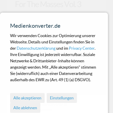
For The Masses Vol. 3
Die Samplerreihe „Industrial For The Masses“
Medienkonverter.de
geht bereits in die dritte Runde. Dabei hat sie
sich –
Wir verwenden Cookies zur Optimierung unserer
Webseite. Details und Einstellungen finden Sie in
der
Datenschutzerklärung
und im
Privacy Center
.
Black Crucifixion - Faustian
Ihre Einwilligung ist jederzeit widerrufbar. Soziale
Dream
Netzwerke & Drittanbieter-Inhalte können
angezeigt werden. Mit „Alle akzeptieren“ stimmen
Sie (widerruflich) auch einer Datenverarbeitung
The band that killed Black-Metal …meint
außerhalb des EWR zu (Art. 49 (1) (a) DSGVO).
zumindest die Promoagentur. Oh oh! Für all
diejenigen die de
Alle akzeptieren
Einstellungen
© 1998 - 2026 Medienkonverter.de
Alle ablehnen
• Alle Rechte vorbehalten