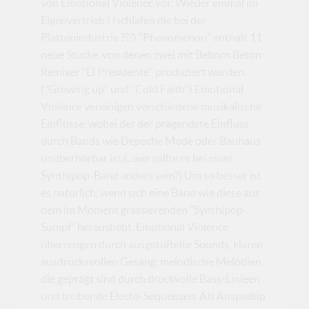
von Emotional Violence vor. Wieder einmal im
Eigenvertrieb ! (schlafen die bei der
Plattenindustrie ???) "Phenomenon" enthält 11
neue Stücke, von denen zwei mit Beborn Beton
Remixer "El Presidente" produziert wurden.
("Growing up" und "Cold Faith") Emotional
Violence vereinigen verschiedene musikalische
Einflüsse, wobei der der prägendste Einfluss
durch Bands wie Depeche Mode oder Bauhaus
unüberhörbar ist.(...wie sollte es bei einer
Synthipop-Band anders sein?) Um so besser ist
es natürlich, wenn sich eine Band wie diese aus
dem im Moment grassierenden "Synthipop-
Sumpf" heraushebt. Emotional Violence
überzeugen durch ausgetüftelte Sounds, klaren
ausdrucksvollen Gesang, melodische Melodien,
die geprägt sind durch druckvolle Bass-Linieen
und treibende Electo-Sequenzen. Als Anspieltip