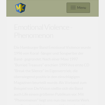
Menu
Emotional Violence -
Phenomenon
Die Hamburger Band Emotional Violence wurde
1996 von Koral -Sänger und Songwriter der
Band- gegründet. Nach einer Maxi 1997
"Burried Treasure" erschien 1999 ihre erste CD
"Break the Silence" im Eigenvertrieb, die
überwiegend positiv in den einschlägigen
Magazinen beurteilt wurde. Als Vorband zum
Beispiel von De/Vision stellte sich die Band
auch Life einem größeren Publikum vor. Mit
"Phenomenon" liegt uns nun das neueste Werk