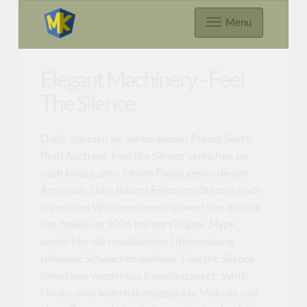
Menu
Elegant Machinery - Feel
The Silence
Dafür standen sie schon immer: Purest Synth-
Pop! Auch mit ‚Feel the Silence’ erreichen sie
nach knapp zehn Jahren Pause genau diesen
Anspruch. Dass Robert Enforsens Stimme noch
immer den Wiedererkennungswert von damals
hat, bewies er 2006 mit der Gruppe ‚Hype’,
wobei hier die musikalische Untermalung
teilweise Schwächen aufwies. ‚Feel the Silence’
liefert nun wieder das Komplettpaket: Synth-
Hooks, eine widerhakengespickte Melodie und