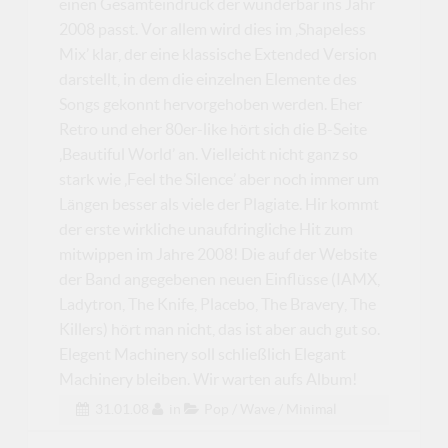
einen Gesamteindruck der wunderbar ins Jahr
2008 passt. Vor allem wird dies im ‚Shapeless
Mix’ klar, der eine klassische Extended Version
darstellt, in dem die einzelnen Elemente des
Songs gekonnt hervorgehoben werden. Eher
Retro und eher 80er-like hört sich die B-Seite
‚Beautiful World’ an. Vielleicht nicht ganz so
stark wie ‚Feel the Silence’ aber noch immer um
Längen besser als viele der Plagiate. Hir kommt
der erste wirkliche unaufdringliche Hit zum
mitwippen im Jahre 2008! Die auf der Website
der Band angegebenen neuen Einflüsse (IAMX,
Ladytron, The Knife, Placebo, The Bravery, The
Killers) hört man nicht, das ist aber auch gut so.
Elegent Machinery soll schließlich Elegant
Machinery bleiben. Wir warten aufs Album!
31.01.08
in
Pop / Wave / Minimal