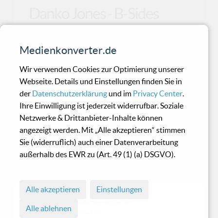
Danko Jones - B-Sides
Der Schweinepriester des Rock n’ Roll ist zurück.
Medienkonverter.de
Ladys – rennt nach Hause und versteckt euch in
den
Wir verwenden Cookies zur Optimierung unserer
Webseite. Details und Einstellungen finden Sie in
der
Datenschutzerklärung
und im
Privacy Center
.
I.A. Serpentor - Onoskelis
Ihre Einwilligung ist jederzeit widerrufbar. Soziale
Netzwerke & Drittanbieter-Inhalte können
angezeigt werden. Mit „Alle akzeptieren“ stimmen
Hinter dem zunächst etwas seltsam
Sie (widerruflich) auch einer Datenverarbeitung
anmutenden Projektnamen
außerhalb des EWR zu (Art. 49 (1) (a) DSGVO).
I.A.Serpentor verbirgt sich keine
neue Was
Alle akzeptieren
Einstellungen
© 1998 - 2026 Medienkonverter.de
Alle ablehnen
• Alle Rechte vorbehalten