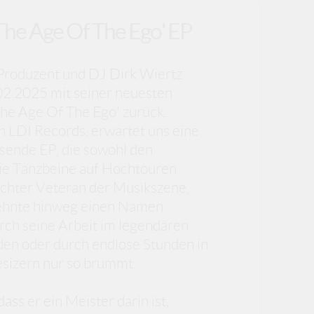
'The Age Of The Ego' EP
roduzent und DJ Dirk Wiertz
02.2025 mit seiner neuesten
The Age Of The Ego' zurück.
 LDI Records, erwartet uns eine
sende EP, die sowohl den
die Tanzbeine auf Hochtouren
 echter Veteran der Musikszene,
zehnte hinweg einen Namen
rch seine Arbeit im legendären
den oder durch endlose Stunden in
sizern nur so brummt.
ss er ein Meister darin ist,