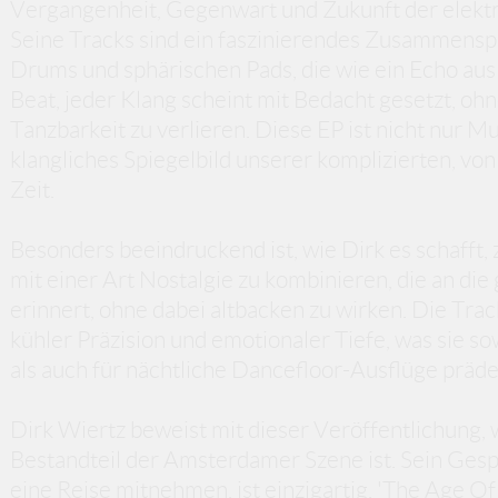
Vergangenheit, Gegenwart und Zukunft der elektr
Seine Tracks sind ein faszinierendes Zusammensp
Drums und sphärischen Pads, die wie ein Echo aus
Beat, jeder Klang scheint mit Bedacht gesetzt, oh
Tanzbarkeit zu verlieren. Diese EP ist nicht nur Musi
klangliches Spiegelbild unserer komplizierten, v
Zeit.
Besonders beeindruckend ist, wie Dirk es schafft,
mit einer Art Nostalgie zu kombinieren, die an di
erinnert, ohne dabei altbacken zu wirken. Die Tra
kühler Präzision und emotionaler Tiefe, was sie 
als auch für nächtliche Dancefloor-Ausflüge prädes
Dirk Wiertz beweist mit dieser Veröffentlichung, 
Bestandteil der Amsterdamer Szene ist. Sein Gesp
eine Reise mitnehmen, ist einzigartig. 'The Age Of