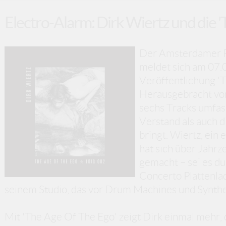
Electro-Alarm: Dirk Wiertz und die 
Der Amsterdamer P
meldet sich am 07.
Veröffentlichung '
Herausgebracht von
sechs Tracks umfas
Verstand als auch 
bringt. Wiertz, ein
hat sich über Jahr
gemacht – sei es du
Concerto Plattenla
seinem Studio, das vor Drum Machines und Synthe
Mit 'The Age Of The Ego' zeigt Dirk einmal mehr, da