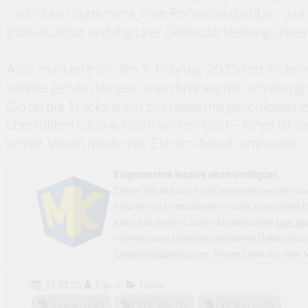
– es ist ein Statement, eine Reflexion darüber, wie 
Individualität und digitaler Selbstdarstellung unse
Also, markiere dir den 7. Februar 2025 fett in de
könnte genau das sein, was du brauchst, um den g
Ob du die Tracks allein zu Hause mit geschlossen
überfüllten Club auf dich wirken lässt – eines ist s
seiner Vision moderner Electro-Musik umhauen.
Eingebettete Inhalte nicht verfügbar
Dieser Inhalt kann nicht angezeigt werden, 
Inhalte von Drittanbietern nicht zugestimmt h
kannst du deine Cookie-Einstellungen
hier an
verwendeten Diensten und deren Datenschutzp
Datenschutzerklärung
. Vielen Dank für dein 
17.01.25
Elec
in
News
Amsterdam
Dirk Wiertz
Ldi Records