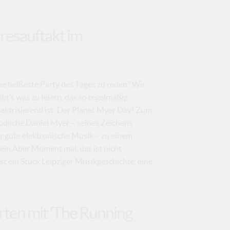
resauftakt im
 heißeste Party des Tages zu reden? Wir
bt’s was zu feiern, das so regelmäßig
ktrisierend ist: Der Planet Myer Day! Zum
üdliche Daniel Myer – seines Zeichens
 gute elektronische Musik – zu einem
 ein.Aber Moment mal, das ist nicht
t ein Stück Leipziger Musikgeschichte, eine
rten mit 'The Running