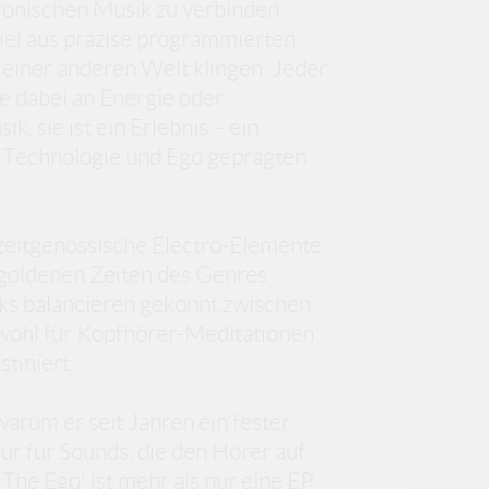
onischen Musik zu verbinden.
iel aus präzise programmierten
 einer anderen Welt klingen. Jeder
ne dabei an Energie oder
k, sie ist ein Erlebnis – ein
on Technologie und Ego geprägten
 zeitgenössische Electro-Elemente
e goldenen Zeiten des Genres
cks balancieren gekonnt zwischen
sowohl für Kopfhörer-Meditationen
tiniert.
warum er seit Jahren ein fester
ür für Sounds, die den Hörer auf
 The Ego' ist mehr als nur eine EP