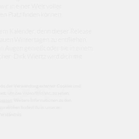
wir in einer Welt voller
ren Platz finden können.
inem Kalender, denn dieser Release
rauen Wintertagen zu entfliehen.
en Augen genießt oder sie in einem
icher: Dirk Wiertz wird dich mit
da du der Verwendung externer Cookies und
ast. Um das Video/Bild/etc. zu sehen,
passen
. Weitere Informationen zu den
raktiken findest du in unserer
Verständnis.