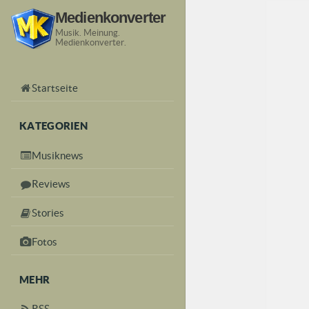
Medienkonverter
Musik. Meinung.
Medienkonverter.
Startseite
KATEGORIEN
Musiknews
Reviews
Stories
Fotos
MEHR
RSS