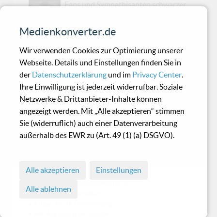
Fans und Sympathisanten schwarzer
Tanzmusik mit der Veröffentlichung von
"Timewave Zero" und der damit verbundenen ...
Medienkonverter.de
sagen wir "Weiterentwicklung ihres Sounds"
Wir verwenden Cookies zur Optimierung unserer
noch etwas ratlos zurück bevor man sich eine
Webseite. Details und Einstellungen finden Sie in
längere Pause gönnte. Nun gibt es wieder Neues
der
Datenschutzerklärung
und im
Privacy Center
.
zu berichten! "Ascending The Abyss" ist der
Ihre Einwilligung ist jederzeit widerrufbar. Soziale
Titel des bereits sechsten Silberlings, den „JD
Netzwerke & Drittanbieter-Inhalte können
Tucker“ auf seine Fans loslässt. Ein 10 Songs
angezeigt werden. Mit „Alle akzeptieren“ stimmen
umfassendes neues Studioalbum das die
Sie (widerruflich) auch einer Datenverarbeitung
musikalische Entwicklung von „Grendel“
außerhalb des EWR zu (Art. 49 (1) (a) DSGVO).
beeindrucken fortsetzt. „Grendel“ sind reifer
geworden, haben produktions...
Alle akzeptieren
Einstellungen
© 1998 - 2026 Medienkonverter.de
Alle ablehnen
• Alle Rechte vorbehalten
• Abzug nur mit Genehmigung
• Alle Angaben ohne Gewähr