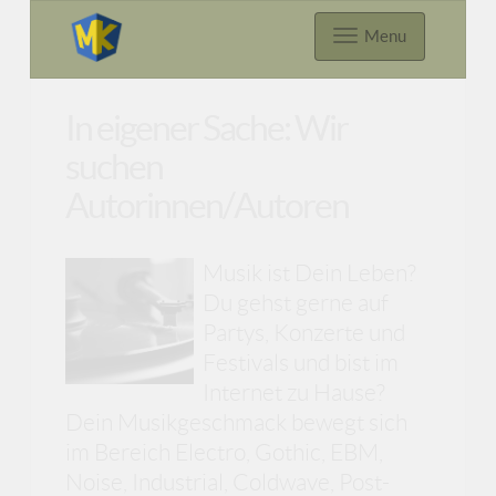
Menu
In eigener Sache: Wir
suchen
Autorinnen/Autoren
Musik ist Dein Leben?
Du gehst gerne auf
Partys, Konzerte und
Festivals und bist im
Internet zu Hause?
Dein Musikgeschmack bewegt sich
im Bereich Electro, Gothic, EBM,
Noise, Industrial, Coldwave, Post-