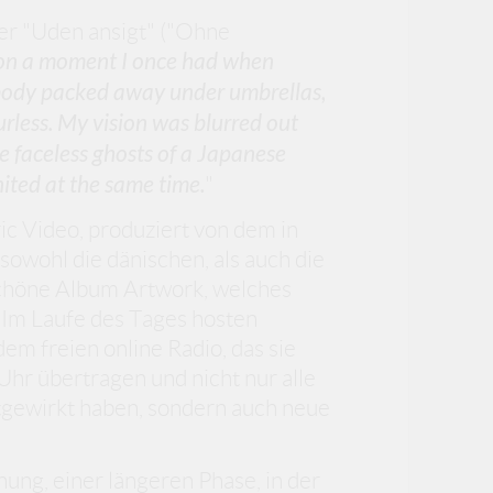
ter "Uden ansigt" ("Ohne
ed on a moment I once had when
ybody packed away under umbrellas,
ourless. My vision was blurred out
e faceless ghosts of a Japanese
ited at the same time.
"
ic Video, produziert von dem in
sowohl die dänischen, als auch die
schöne Album Artwork, welches
Im Laufe des Tages hosten
em freien online Radio, das sie
hr übertragen und nicht nur alle
itgewirkt haben, sondern auch neue
hung, einer längeren Phase, in der