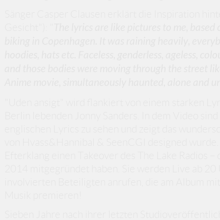
Sänger Casper Clausen erklärt die Inspiration hin
Gesicht"): "
The lyrics are like pictures to me, bas
biking in Copenhagen. It was raining heavily, ever
hoodies, hats etc. Faceless, genderless, ageless, col
and those bodies were moving through the street lik
Anime movie, simultaneously haunted, alone and un
"Uden ansigt" wird flankiert von einem starken Lyr
Berlin lebenden Jonny Sanders. In dem Video sind 
englischen Lyrics zu sehen und zeigt das wunder
von Hvass&Hannibal & SeenCGI designed wurde. 
Efterklang einen Takeover des The Lake Radios – d
2014 mitgegründet haben. Sie werden Live ab 20 U
involvierten Beteiligten anrufen, die am Album m
Musik premieren!
Sieben Jahre nach ihrer letzten Studioveröffentlic