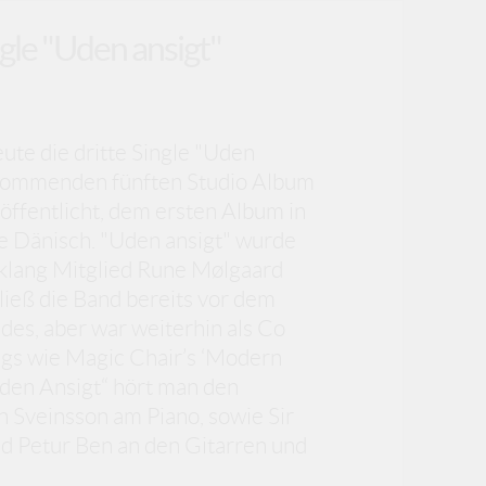
ngle "Uden ansigt"
ute die dritte Single "Uden
 kommenden fünften Studio Album
öffentlicht, dem ersten Album in
e Dänisch. "Uden ansigt" wurde
klang Mitglied Rune Mølgaard
ließ die Band bereits vor dem
es, aber war weiterhin als Co
ngs wie Magic Chair’s ‘Modern
Uden Ansigt“ hört man den
n Sveinsson am Piano, sowie Sir
d Petur Ben an den Gitarren und