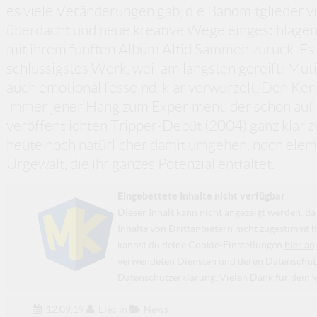
es viele Veränderungen gab, die Bandmitglieder vie
überdacht und neue kreative Wege eingeschlagen 
mit ihrem fünften Album Altid Sammen zurück. Es is
schlüssigstes Werk, weil am längsten gereift: Muti
auch emotional fesselnd, klar verwurzelt. Den Ker
immer jener Hang zum Experiment, der schon auf 
veröffentlichten Tripper-Debüt (2004) ganz klar 
heute noch natürlicher damit umgehen, noch elem
Urgewalt, die ihr ganzes Potenzial entfaltet.
Eingebettete Inhalte nicht verfügbar
Dieser Inhalt kann nicht angezeigt werden, 
Inhalte von Drittanbietern nicht zugestimmt h
kannst du deine Cookie-Einstellungen
hier an
verwendeten Diensten und deren Datenschutzp
Datenschutzerklärung
. Vielen Dank für dein 
12.09.19
Elec
in
News