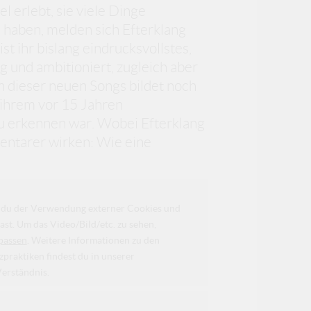
l erlebt, sie viele Dinge
haben, melden sich Efterklang
t ihr bislang eindrucksvollstes,
g und ambitioniert, zugleich aber
n dieser neuen Songs bildet noch
ihrem vor 15 Jahren
zu erkennen war. Wobei Efterklang
entarer wirken: Wie eine
da du der Verwendung externer Cookies und
ast. Um das Video/Bild/etc. zu sehen,
passen
. Weitere Informationen zu den
raktiken findest du in unserer
Verständnis.