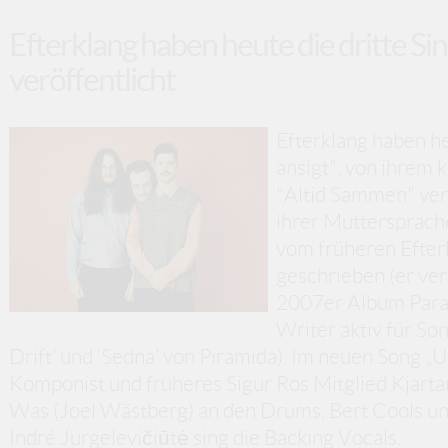
Efterklang haben heute die dritte Si
veröffentlicht
Efterklang haben he
ansigt", von ihrem
"Altid Sammen" ver
ihrer Muttersprach
vom früheren Efter
geschrieben (er ver
2007er Album Parad
Writer aktiv für So
Drift’ und ‘Sedna’ von Piramida). Im neuen Song „
Komponist und früheres Sigur Ros Mitglied Kjarta
Was (Joel Wästberg) an den Drums, Bert Cools un
Indré Jurgelevičiūtė sing die Backing Vocals.