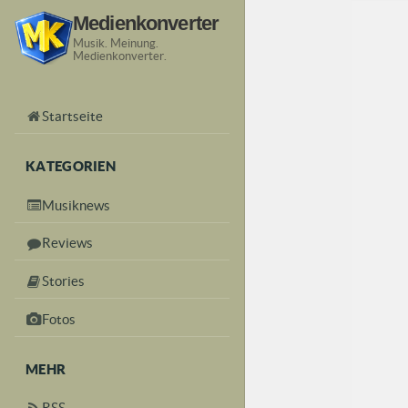
Medienkonverter
Musik. Meinung.
Medienkonverter.
Startseite
KATEGORIEN
Musiknews
Reviews
Stories
Fotos
MEHR
RSS