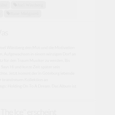
iūtė
Joel Wästberg
n
Rune Mølgaard
Was
s Joel Wästberg den Mut und die Motivation
hen. Aufgewachsen in einem winzigen Dorf an
z für den Traum Musiker zu werden. Bis
 Says Hi und kurze Zeit später sein
hte. Jetzt kommt der in Göteborg lebende
ner brandneuen Kollektion an
ongs: Holding On To A Dream. Das Album ist
The Ice" erscheint