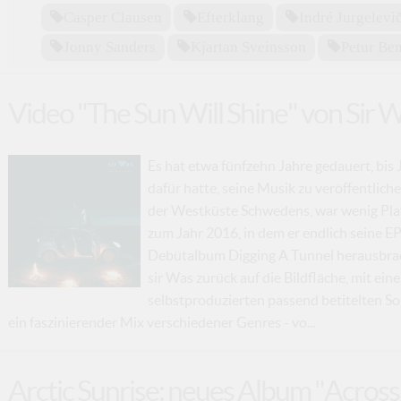
Casper Clausen
Efterklang
Indré Jurgelevič
Jonny Sanders
Kjartan Sveinsson
Petur Be
Video "The Sun Will Shine" von Sir 
Es hat etwa fünfzehn Jahre gedauert, bi
dafür hatte, seine Musik zu veröffentlic
der Westküste Schwedens, war wenig Plat
zum Jahr 2016, in dem er endlich seine EP
Debütalbum Digging A Tunnel herausbrac
sir Was zurück auf die Bildfläche, mit ei
selbstproduzierten passend betitelten S
ein faszinierender Mix verschiedener Genres - vo...
Arctic Sunrise: neues Album "Across 