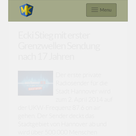
Menu
Ecki Stieg mit erster
Grenzwellen Sendung
nach 17 Jahren
Der erste private
Radiosender für die
Stadt Hannover wird
zum 2. April 2014 auf
der UKW-Frequenz 87.6 on air
gehen. Der Sender deckt das
Stadtgebiet von Hannover ab und
wird über 500.000 Menschen