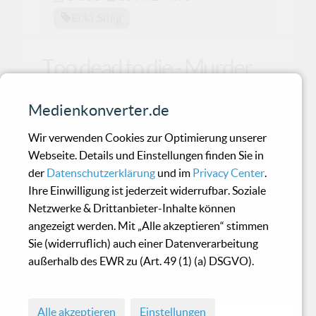
Ecki Stieg
Too dead to die - Murder
on the dance floor
Medienkonverter.de
Gutes Debut für die Tanzflächen: Hirn aus und
Wir verwenden Cookies zur Optimierung unserer
Tanzbein schwingen
Webseite. Details und Einstellungen finden Sie in
der
Datenschutzerklärung
und im
Privacy Center
.
Ihre Einwilligung ist jederzeit widerrufbar. Soziale
God Module - False Face
Netzwerke & Drittanbieter-Inhalte können
angezeigt werden. Mit „Alle akzeptieren“ stimmen
Sie (widerruflich) auch einer Datenverarbeitung
Auf Regen folgt Sonnenschein und
außerhalb des EWR zu (Art. 49 (1) (a) DSGVO).
auf ein mieses God Module Album
folgt \'False Face\'
Alle akzeptieren
Einstellungen