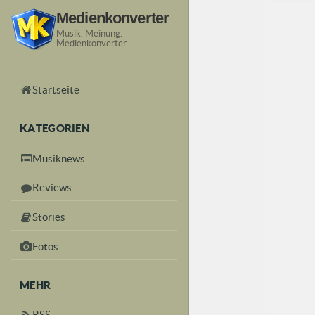
Medienkonverter
Musik. Meinung.
Medienkonverter.
Startseite
KATEGORIEN
Musiknews
Reviews
Stories
Fotos
MEHR
RSS