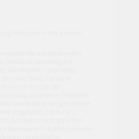
ung findet sich in drei Kritiken
e stammende und heute in den
 Soroka ist umtriebig und
ine. Die Projekte Tchornobog,
(ehemals Slow) sind seine
h wenn er sich bei der
chornobog mit anderen Musikern
elt, so sind die bisherigen Werke
leine eingespielt. Ob es nun
doch zumindest recht ähnlichen
sich beantworten - jedoch kann man
dest ein hohes Maß an