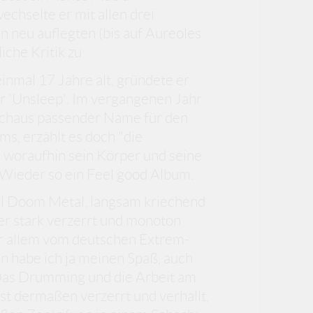
chselte er mit allen drei
en neu auflegten (bis auf Aureoles
iche Kritik zu:
nmal 17 Jahre alt, gründete er
er 'Unsleep'. Im vergangenen Jahr
rchaus passender Name für den
ms, erzählt es doch "die
, woraufhin sein Körper und seine
 Wieder so ein Feel good Album.
al Doom Metal, langsam kriechend
er stark verzerrt und monoton
vor allem vom deutschen Extrem-
n habe ich ja meinen Spaß, auch
 Das Drumming und die Arbeit am
st dermaßen verzerrt und verhallt,