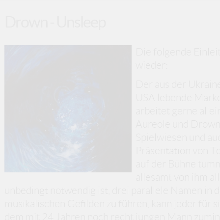
Drown - Unsleep
Die folgende Einleit
wieder:
Der aus der Ukrain
USA lebende Markov
arbeitet gerne alle
Aureole und Drown 
Spielwiesen und auc
Präsentation von T
auf der Bühne tumm
allesamt von ihm al
unbedingt notwendig ist, drei parallele Namen in 
musikalischen Gefilden zu führen, kann jeder für 
dem mit 24 Jahren noch recht jungen Mann zumin