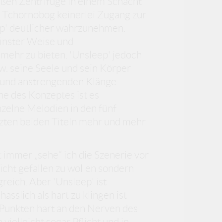
roßen Zentrifuge in einem Schacht
i Tchornobog keinerlei Zugang zur
ep' deutlicher wahrzunehmen.
inster Weise und
 mehr zu bieten. 'Unsleep' jedoch
zw. seine Seele und sein Körper
n und anstrengenden Klänge
ne des Konzeptes ist es
zelne Melodien in den fünf
tzten beiden Titeln mehr und mehr
 immer „sehe“ ich die Szenerie vor
icht gefallen zu wollen sondern
reich. Aber 'Unsleep' ist
ässlich als hart zu klingen ist
Punkten hart an den Nerven des
vielleicht sogar Pflicht und in