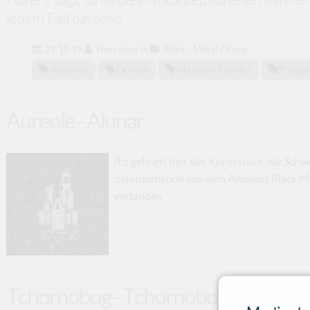
jedem Fall passend.
21.10.19
Horrschd
in
Rock / Metal / Punk
Aureole
Drown
Markov Soroka
Proph
Aureole - Alunar
[Es gelingt] hier das Kunststück, die Sc
dahinziehende aus dem Ambient Black Me
verbinden
Tchornobog - Tchornobog