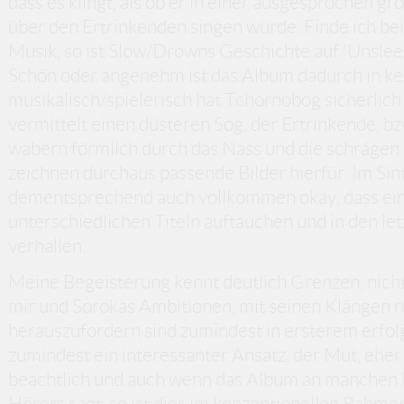
dass es klingt, als ob er in einer ausgesprochen g
über den Ertrinkenden singen würde. Finde ich be
Musik, so ist Slow/Drowns Geschichte auf 'Unsle
Schön oder angenehm ist das Album dadurch in ke
musikalisch/spielerisch hat Tchornobog sicherlich
vermittelt einen düsteren Sog, der Ertrinkende, b
wabern förmlich durch das Nass und die schräge
zeichnen durchaus passende Bilder hierfür. Im Sin
dementsprechend auch vollkommen okay, dass ein
unterschiedlichen Titeln auftauchen und in den le
verhallen.
Meine Begeisterung kennt deutlich Grenzen, nicht
mir und Sorokas Ambitionen, mit seinen Klängen n
herauszufordern sind zumindest in ersterem erfolg
zumindest ein interessanter Ansatz, der Mut, eher h
beachtlich und auch wenn das Album an manchen 
Hörers sägt, so ist dies im konzeptionellen Rahmen 