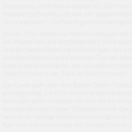
Konsequenz und Ambition attestieren. 2019 nun we
Projekten zu Prophecy, die fast alle regulären Alb
'Aurora borealis'). Und hier beginnt also die eigentl
Drown. 2012, damals war Markov Soroka gerade ei
das Projekt Slow und veröffentlichte 2 Jahre spät
fand die Namensänderung in Drown statt - ein du
lyrischen Rahmen und die einzelnen Titel des Albu
Geschichte eines Mannes, der sich selbst ertränkt
Seele für immer in der Tiefe des Meeres treiben".
Das Ganze läuft unter dem Banner Death / Funer
und eigenwillig. Die Gitarren schrammeln entwed
dahin oder geben Misstöne von sich, wie ich sie 
Avantgarde Metal Projekt Todesstoss kenne. Dara
wenn es nur bedingt mitmenschenverträglich ist
Bass sind eher unscheinbar und Sorokas Grunzen i