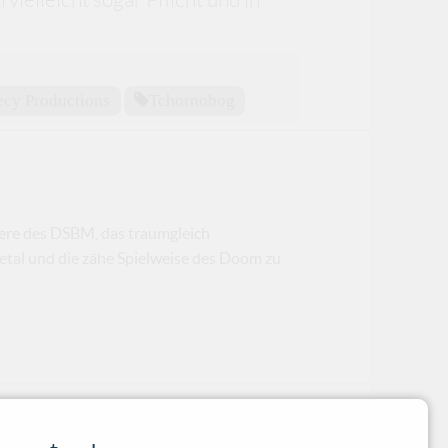
ecy Productions
Tchornobog
hwere des DSBM, das traumgleich
tal und die zähe Spielweise des Doom zu