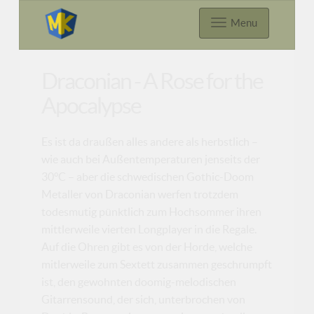
Menu
Draconian - A Rose for the
Apocalypse
Es ist da draußen alles andere als herbstlich –
wie auch bei Außentemperaturen jenseits der
30°C – aber die schwedischen Gothic-Doom
Metaller von Draconian werfen trotzdem
todesmutig pünktlich zum Hochsommer ihren
mittlerweile vierten Longplayer in die Regale.
Auf die Ohren gibt es von der Horde, welche
mitlerweile zum Sextett zusammen geschrumpft
ist, den gewohnten doomig-melodischen
Gitarrensound, der sich, unterbrochen von