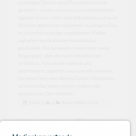
unzähligen Demos und EPs seinen hier mal
ignoriert – immer noch, trotz unverkennbarem
eigenen Sound, nicht nach Selbstkopie und auch
Scheiben gepresster Langeweile zu klingen. Dies
ist sicherlich auch der zugegebener Maßen
zaghaften musikalischen Entwicklung
geschuldet. Die Schweden tönen zwar etwas
eingängiger, aber dennoch kein bisschen
schlechter. Fans dürfen beherzt und
bedenkenlos zugreifen und auch alle anderen,
die beim Fallen des Wortes Gothic-Metal nicht
schreiend das Weite suchen, sollten hier
dringend ein Ohr riskieren.
23.06.11
in
Rock / Metal / Punk
Haberdashery - Tonight
The Angels