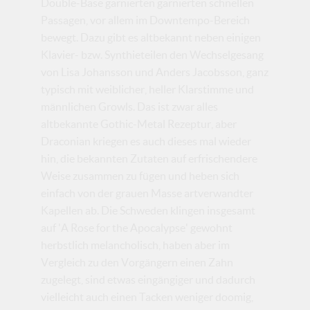
Double-Base garnierten garnierten schnellen
Passagen, vor allem im Downtempo-Bereich
bewegt. Dazu gibt es altbekannt neben einigen
Klavier- bzw. Synthieteilen den Wechselgesang
von Lisa Johansson und Anders Jacobsson, ganz
typisch mit weiblicher, heller Klarstimme und
männlichen Growls. Das ist zwar alles
altbekannte Gothic-Metal Rezeptur, aber
Draconian kriegen es auch dieses mal wieder
hin, die bekannten Zutaten auf erfrischendere
Weise zusammen zu fügen und heben sich
einfach von der grauen Masse artverwandter
Kapellen ab. Die Schweden klingen insgesamt
auf 'A Rose for the Apocalypse' gewohnt
herbstlich melancholisch, haben aber im
Vergleich zu den Vorgängern einen Zahn
zugelegt, sind etwas eingängiger und dadurch
vielleicht auch einen Tacken weniger doomig,