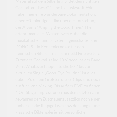
Material auf dem Silberling bildet den richtigen
Cocktail aus BestOf- und Exklusivstoff. Wir
haben hier eine wunderbare Dokumentation,
einen 50-minütigen Film über die Entstehung
des Albums "Amplify the Good Times". Hier
erfährt man alles Wissenswerte über die
musikalischen und privaten Eigenschaften der
DONOTS. Ein Kennenlerndate für den
heimischen Bildschirm – sehr nett! Eine weitere
Zutat des Cocktails sind 10 Videoclips der Band.
Von „Whatever happen to the 80s“ bis zur
aktuellen Single „Good-Bye Routine“ ist alles
dabei! Zu einem Großteil dieser Clips sind noch
ausführliche Making-Ofs auf der DVD zu finden.
4 On-Stage-Impressionen aus dem letzten Jahr
gewähren dem Zuschauer zusätzlich noch einen
Einblick in die flippige Liveshow der Jungs. Eine
klassische Bildergalerie mit persönlichen