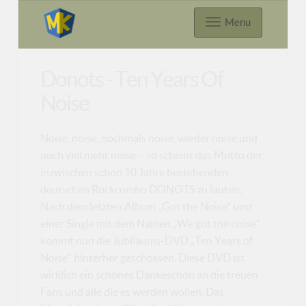
Menu
Donots - Ten Years Of
Noise
Noise, noise, nochmals noise, wieder noise und
noch viel mehr noise – so scheint das Motto der,
inzwischen schon 10 Jahre bestehenden
deutschen Rockcombo DONOTS zu lauten.
Nach dem letzten Album „Got the Noise“ und
einer Single mit dem Namen „We got the noise“
kommt nun die Jubiläums-DVD „Ten Years of
Noise“ hinterher geschossen. Diese DVD ist
wirklich ein schönes Dankeschön an die treuen
Fans und alle die es werden wollen. Das