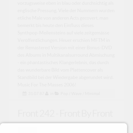
vorzugsweise eben in blau oder durchsichtig als
englische Pressung. Viele der Nummern wurden
etliche Male von anderen Acts gecovert, man
bemerkt bis heute den Einfluss dieses
Synthpop-Meilensteins auf viele zeitgemässe
Veröffentlichungen. Heuer erschien MFTM in
der Remastered Version mit einer Bonus-DVD
des Albums in Multikanalsurround Abmischung
- ein phantastisches Klangerlebnis, das durch
das wunderbare Bild vom Plattencover als
Standbild bei der Wiedergabe abgerundet wird.
Music For The Masses 2006!
31.07.87
in
Pop / Wave / Minimal
Front 242 - Front By Front
Es war an irgendeinem Samstag des