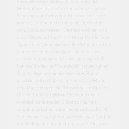
diese geheissen, denke ich, zumindest die
Moderatoren hiessen so und haben die ganze
Sendung sehr flach geblödelt, etwa so: "...jetzt
kommt,... Moment, das muss ein Druckfehler
sein, das muss heissen "Die fesche Mode" und
nicht "Depeche Mode" mit "Never Let Me Down
Again". Und genau dieser tollen Schmäh und die
Nummer sind mir dann lange nicht aus den
Gedanken gegangen. Wie sich herausgestellt
hat, war die fesche Mode ziemlich angesagt; ein
Schulkollege hat mir das passende Album
geliehen und da hab ich sie zum ersten Mal in
der Hand gehalten, die "Music For The Masses"
CD, mit Ihrem gelblichen Cover und den
mystisch anmutenden Bildern darauf die
charakteristischen roten Lautsprecher... BONG!
Und wenige Tage später hatte ich sogar Kontakt
mit der blauen Vinyl der Erstauflage. Aber nur,