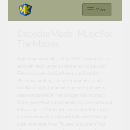
Menu
Depeche Mode - Music For
The Masses
Angefangen hat alles eben 1987. Zwar hab ich
schon in noch jüngeren Jahren ab und zu sehr
Elektronisches ála Kraftwerk aus Daddies
Plattensammlung sehr gern angehört, doch
wirklich revolutionär war dann die Tatsache,
dass auf dem AKAI Tonbandgeraet, wo mein
Vater jede Woche die (damals noch vertretbare)
Hitparade im Österreichischen Rundfunk (ö3)
aufgenommen hat, die nachfolgende Sendung
auch noch drauf war. "Nusser & Captain" hat