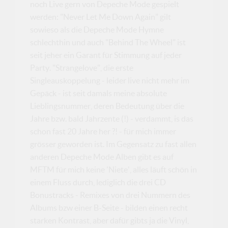
noch Live gern von Depeche Mode gespielt
werden: "Never Let Me Down Again" gilt
sowieso als die Depeche Mode Hymne
schlechthin und auch "Behind The Wheel" ist
seit jeher ein Garant für Stimmung auf jeder
Party. "Strangelove", die erste
Singleauskoppelung - leider live nicht mehr im
Gepäck - ist seit damals meine absolute
Lieblingsnummer, deren Bedeutung über die
Jahre bzw. bald Jahrzente (!) - verdammt, is das
schon fast 20 Jahre her ?! - für mich immer
grösser geworden ist. Im Gegensatz zu fast allen
anderen Depeche Mode Alben gibt es auf
MFTM für mich keine 'Niete', alles läuft schön in
einem Fluss durch, lediglich die drei CD
Bonustracks - Remixes von drei Nummern des
Albums bzw einer B-Seite - bilden einen recht
starken Kontrast, aber dafür gibts ja die Vinyl,