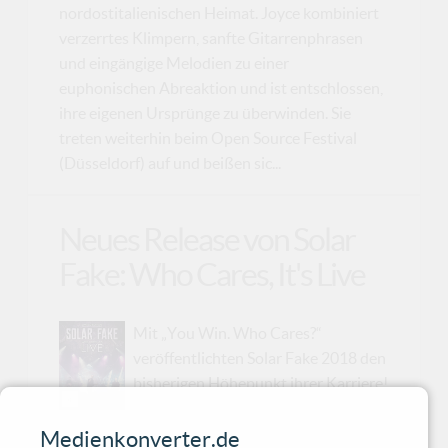
nordostitalienischen Heimat. Joyce kombiniert
verzerrtes Klimpern, sanfte Gitarrenphrasen
und eingängige Melodien zu einer
euphonischen Abreaktion und ist entschlossen,
ihre eigenen Ursprünge zu überwinden. Sie
treten weiterhin beim Open Source Festival
(Düsseldorf) auf und beißen sic...
Neues Release von Solar
Fake: Who Cares, It's Live
Mit „You Win. Who Cares?“
veröffentlichten Solar Fake 2018 den
bisherigen Höhepunkt ihrer Karriere!
Die Tour zu diesem Album war ein
einziger langer Triumphzug und führte die Band
Medienkonverter.de