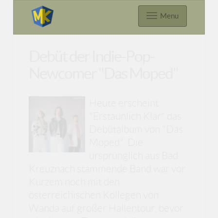
Menu
Debüt der Indie-Pop-
Newcomer "Das Moped"
Heute erscheint
"Erstaunlich Klar" das
Debütalbum von "Das
Moped". Die
ursprünglich aus Bad
Kreuznach stammende Band war vor
Kurzem noch mit den
österreichischen Kollegen von
Wanda auf großer Hallentour, bevor