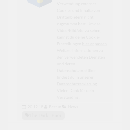
Verwendung externer
Cookies und Inhalte von
Drittanbietern nicht
zugestimmt hast. Um das
Video/Bild/etc. zu sehen,
kannst du deine Cookie-
Einstellungen
hier anpassen
.
Weitere Informationen zu
den verwendeten Diensten
und deren
Datenschutzpraktiken
findest du in unserer
Datenschutzerklärung
.
Vielen Dank für dein
Verständnis.
20.12.18
Bert
in
News
The Dark Tenor