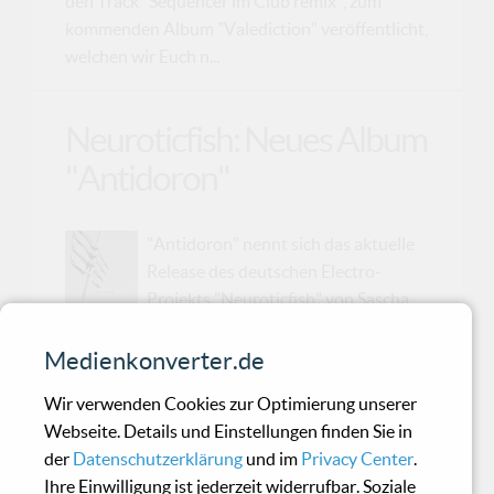
den Track "Sequencer im Club remix", zum
kommenden Album "Valediction" veröffentlicht,
welchen wir Euch n...
Neuroticfish: Neues Album
"Antidoron"
"Antidoron" nennt sich das aktuelle
Release des deutschen Electro-
Projekts "Neuroticfish" von Sascha
Mario Klein. Mehr als drei Jahre nach dem
letzten Album "A Sign of Life" legt Mastermind
Medienkonverter.de
Sascha sein nun inzwischen fünftes
Wir verwenden Cookies zur Optimierung unserer
Studioalbum nach, welches seit dem 14.
Webseite. Details und Einstellungen finden Sie in
Dezember 2018 in den Läden steht. Das Album
der
Datenschutzerklärung
und im
Privacy Center
.
wird in mehreren unterschiedlichen Versionen
Ihre Einwilligung ist jederzeit widerrufbar. Soziale
erhältlich sein und zwar als CD Limited Digipack