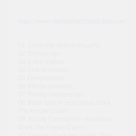
https://www.darkstellard.bandcamp.com
01. Controller of dark thoughts
02. Demon sign
03. In the shadow
04. Fear of insanity
05. Derealization
06. Mental pandemic
07. Psycho introspection
08. Black spell of destruction (Dark
The Keeper Cover)
09. Suicide Commando – Kevorkian
(Dark The Keeper Cover)
10. Diverje – Darkness Inside (Dark