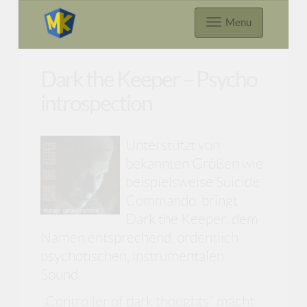
Menu
Dark the Keeper – Psycho
introspection
Unterstützt von
bekannten Größen wie
beispielsweise Suicide
Commando, bringt
Dark the Keeper, dem
Namen entsprechend, ordentlich
psychotischen, instrumentalen
Sound.
„Controller of dark thoughts“ macht