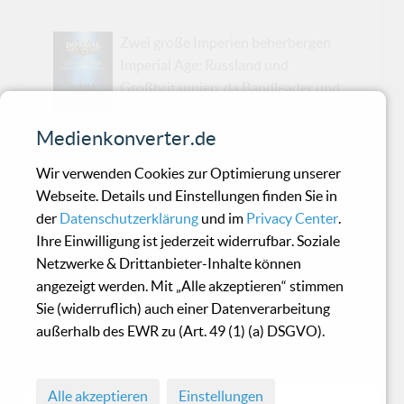
Zwei große Imperien beherbergen
Imperial Age: Russland und
Großbritannien, da Bandleader und
Gründer Alexander Osipov "Aor"
zwischen diesen beiden Welten lebt. Seine
Medienkonverter.de
Familie stammt aus Ayr, Schottland, während er
Wir verwenden Cookies zur Optimierung unserer
selbst in Moskau lebt. Imperial Age wurde 2012
Webseite. Details und Einstellungen finden Sie in
von Alexander Osipov und Jane Odintsova in
der
Datenschutzerklärung
und im
Privacy Center
.
Moskau gegründet und von Genre-Gründer
Ihre Einwilligung ist jederzeit widerrufbar. Soziale
Christofer Johnsson (Therion) höchstpersönlich
Netzwerke & Drittanbieter-Inhalte können
supportet. Heute sind Imperial Age Russlands
angezeigt werden. Mit „Alle akzeptieren“ stimmen
erfolgreichster Symphonic-Metal-Act und die
Sie (widerruflich) auch einer Datenverarbeitung
zweitgrößte international tourende Metal-
außerhalb des EWR zu (Art. 49 (1) (a) DSGVO).
Band des Landes. Imperial Age haben die Idee
des symphonischen Metal (und des Met...
Alle akzeptieren
Einstellungen