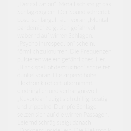
„Derealization“. Metallisch steigt das
Schlagzeug ein. Der Sound schreitet
böse, schlängelt sich voran. „Mental
pandemic“ zeigt sich gefahrvoll
wabernd auf wirren Schlägen.
„Psycho introspection“ scheint
förmlich zu knurren. Die Frequenzen
pulsieren wie ein gefährliches Tier.
„Black spell of destruction“ schreitet
dunkel voran. Die zirpend hohe
Elektronik rotiert, übernimmt
eindringlich und verhängnisvoll.
„Kevorkian“ zeigt sich chillig, beatig
und trippelnd. Dumpfe Schläge
setzen sich auf die wirren Passagen.
Leiernd schräg steigt danach
„Darkness Inside“ ein. Die Elektronik