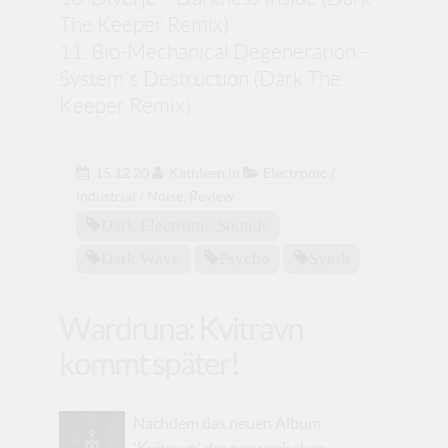
The Keeper Remix)
11. Bio-Mechanical Degeneration –
System`s Destruction (Dark The
Keeper Remix)
15.12.20
Kathleen
in
Electronic /
Industrial / Noise
,
Review
Dark Electronic Sounds
Dark Wave
Psycho
Synth
Wardruna: Kvitravn
kommt später!
Nachdem das neuen Album
'Kvitravn' der norwegischen