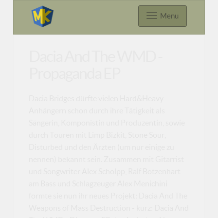
Menu
Dacia And The WMD -
Propaganda EP
Dacia Bridges dürfte vielen Hard&Heavy
Anhängern schon durch ihre Tätigkeit als
Sängerin, Komponistin und Produzentin, sowie
durch Touren mit Limp Bizkit, Stone Sour,
Disturbed und den Ärzten (um nur einige zu
nennen) bekannt sein. Zusammen mit Gitarrist
und Songwriter Alex Scholpp, Ralf Botzenhart
am Bass und Schlagzeuger Alex Menichini
formte sie nun ihr neues Projekt: Dacia And The
Weapons of Mass Destruction - kurz: Dacia And