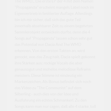
The WMD... Die erste EP der 4 mit dem Namen
"Propaganda" erscheint mangels Label noch im
Eigenvertrieb in limitierter Auflage. Allerdings
bin ich mir sicher, daß sich das gute Teil
innerhalb absehbarer Zeit zu einem begehrten
Sammlerobjekt entwickeln dürfte, denn die 4
Songs auf "Propaganda" lassen schon sehr gut
das Potential von Dacia And The WMD
erkennen. Von den ersten Takten an, wird
gerockt, was das Zeug hält. Dacia spielt gekonnt
ihre Stärken aus: rockige Vocals die aber
genausogut und mühelos melodiöse Refrains
meistern. Diese Stimme ist eindeutig ein
Markenzeichen. Als Bonus befindet sich noch
das Video zu "The Communist" auf dem
Silberling - auch dies von der Idee und
Ausführung ein echtes Schmankerl. Zu den
Songs kann man nur sagen, daß alle 4 starke, toll