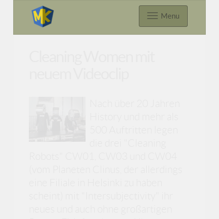
Menu
Cleaning Women mit
neuem Videoclip
Nach über 20 Jahren
History und mehr als
500 Auftritten legen
die drei "Cleaning
Robots" CW01, CW03 und CW04
(vom Planeten Clinus, der allerdings
eine Filiale in Helsinki zu haben
scheint) mit "Intersubjectivity" ihr
neues und auch ohne großartigen