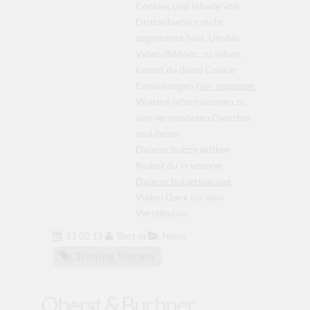
Cookies und Inhalte von
Drittanbietern nicht
zugestimmt hast. Um das
Video/Bild/etc. zu sehen,
kannst du deine Cookie-
Einstellungen
hier anpassen
.
Weitere Informationen zu
den verwendeten Diensten
und deren
Datenschutzpraktiken
findest du in unserer
Datenschutzerklärung
.
Vielen Dank für dein
Verständnis.
11.02.19
Bert
in
News
Cleaning Women
Oberst & Buchner