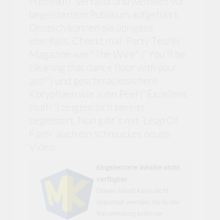
Potemkin" verfasst und weltweit vor
begeistertem Publikum aufgeführt.
Deutsch können sie übrigens
ebenfalls. Checkt mal ´Party Teufel´.
Magazine wie "The Wire" ("You´ll be
cleaning that dance floor with your
ass!") und geschmackssichere
Koryphäen wie John Peel ("Excellent
stuff!") zeigten sich bereits
begeistert. Nun gibt´s mit ´Leap Of
Faith´ auch ein schmuckes neues
Video.
Eingebettete Inhalte nicht
verfügbar
Dieser Inhalt kann nicht
angezeigt werden, da du der
Verwendung externer