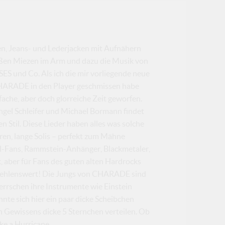
ren, Jeans- und Lederjacken mit Aufnähern
ißen Miezen im Arm und dazu die Musik von
und Co. Als ich die mir vorliegende neue
CHARADE in den Player geschmissen habe
nfache, aber doch glorreiche Zeit geworfen.
el Schleifer und Michael Bormann findet
Stil. Diese Lieder haben alles was solche
en, lange Solis – perfekt zum Mähne
l-Fans, Rammstein-Anhänger, Blackmetaler,
t, aber für Fans des guten alten Hardrocks
mpfehlenswert! Die Jungs von CHARADE sind
errschen ihre Instrumente wie Einstein
te sich hier ein paar dicke Scheibchen
en Gewissens dicke 5 Sternchen verteilen. Ob
ke a Hurricane...