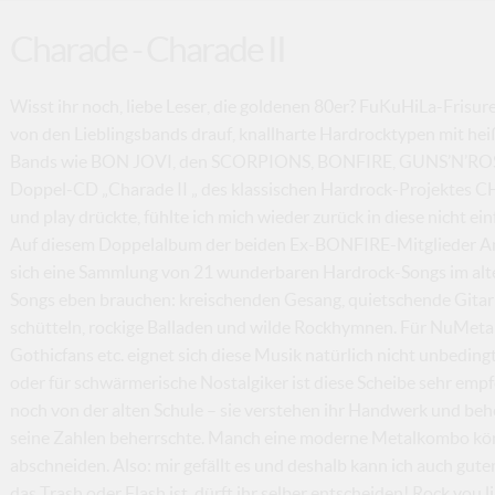
Charade - Charade II
Wisst ihr noch, liebe Leser, die goldenen 80er? FuKuHiLa-Frisu
von den Lieblingsbands drauf, knallharte Hardrocktypen mit he
Bands wie BON JOVI, den SCORPIONS, BONFIRE, GUNS’N’ROSES 
Doppel-CD „Charade II „ des klassischen Hardrock-Projektes 
und play drückte, fühlte ich mich wieder zurück in diese nicht ei
Auf diesem Doppelalbum der beiden Ex-BONFIRE-Mitglieder Ang
sich eine Sammlung von 21 wunderbaren Hardrock-Songs im alten 
Songs eben brauchen: kreischenden Gesang, quietschende Gitarr
schütteln, rockige Balladen und wilde Rockhymnen. Für NuMeta
Gothicfans etc. eignet sich diese Musik natürlich nicht unbeding
oder für schwärmerische Nostalgiker ist diese Scheibe sehr e
noch von der alten Schule – sie verstehen ihr Handwerk und beh
seine Zahlen beherrschte. Manch eine moderne Metalkombo könn
abschneiden. Also: mir gefällt es und deshalb kann ich auch gut
das Trash oder Flash ist, dürft ihr selber entscheiden! Rock you li