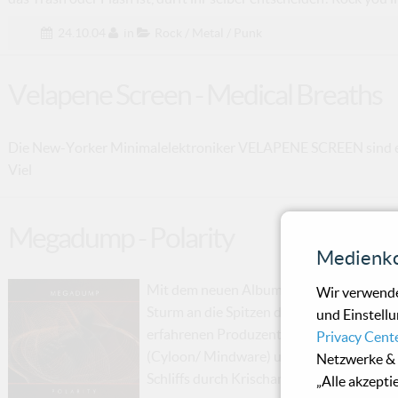
24.10.04
in
Rock / Metal / Punk
Velapene Screen - Medical Breaths
Die New-Yorker Minimalelektroniker VELAPENE SCREEN sind ei
Viel
Megadump - Polarity
Medienko
Mit dem neuen Album „Polarity“ startet
Wir verwende
Sturm an die Spitzen der Charts. „Polarit
und Einstellu
erfahrenen Produzenten Oliver Müller (
Privacy Cent
(Cyloon/ Mindware) und Daniel Grosse-Kl
Netzwerke & 
Schliffs durch Krischan Jan-Eric Wesenbe
„Alle akzepti