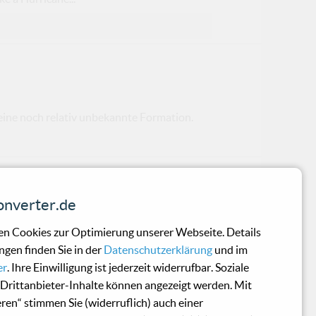
ne noch relativ unbekannte Formation.
nverter.de
e Megadump im Oktober letzten Jahres den
n Cookies zur Optimierung unserer Webseite. Details
y“ ist Ergebnis der Zusammenarbeit der drei
ngen finden Sie in der
Datenschutzerklärung
und im
Megadump/Cyber Axis), Axel Kleintjes
er
. Ihre Einwilligung ist jederzeit widerrufbar. Soziale
effmann (Vox Celesta) und des finalen
Drittanbieter-Inhalte können angezeigt werden. Mit
rg (Rotersand).
eren“ stimmen Sie (widerruflich) auch einer