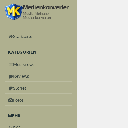
Medienkonverter
Musik. Meinung.
Medienkonverter.
Startseite
KATEGORIEN
Musiknews
Reviews
Stories
Fotos
MEHR
RSS