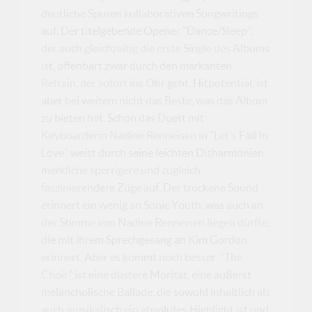
deutliche Spuren kollaborativen Songwritings
auf. Der titelgebende Opener "Dance/Sleep",
der auch gleichzeitig die erste Single des Albums
ist, offenbart zwar durch den markanten
Refrain, der sofort ins Ohr geht, Hitpotential, ist
aber bei weitem nicht das Beste, was das Album
zu bieten hat. Schon das Duett mit
Keyboarderin Nadine Renneisen in "Let's Fail In
Love" weist durch seine leichten Disharmonien
merkliche sperrigere und zugleich
faszinierendere Züge auf. Der trockene Sound
erinnert ein wenig an Sonic Youth, was auch an
der Stimme von Nadine Renneisen liegen dürfte,
die mit ihrem Sprechgesang an Kim Gordon
erinnert. Aber es kommt noch besser. "The
Choir" ist eine düstere Moritat, eine äußerst
melancholische Ballade, die sowohl inhaltlich als
auch musikalisch ein absolutes Highlight ist und