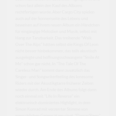
schon fast allein den Kauf des Albums
rechtfertigen würde. Aber Cargo City spielen
auch auf der Sonnenseite des Lebens und
beweisen auf ihrem neuen Album ein Händchen
für eingängige Melodien und Musik, selbst mit
Hang zur Tanzbarkeit. Das treibende "Walk
Over The Alps" hätten selbst die Kings Of Leon
nicht besser hinbekommen, das teils akustisch
ausgelegte und hoffnungsschwangere "Smile At
Me" schon gar nicht. In "The Tale Of The
Careless Man" kommt dann zusätzlich das
Singer- und Songwriterfeeling des lonesome
Riders mit der Akustikgtarre früherer Zeiten
wieder durch. Am Ende des Albums folgt dann
noch einmal mit "Life In Reverse" ein
elektronisch dominiertes Highlight, in dem
Simon Konrad mit verzerrter Stimme von
menschlichen Gegensätzen singt. "Dance/Sleep"