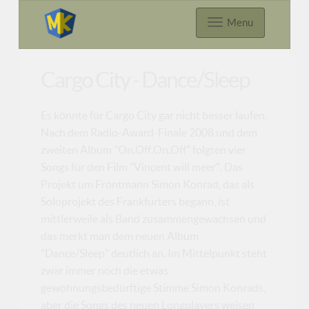
Menu
Cargo City - Dance/Sleep
Es könnte für Cargo City gar nicht besser laufen.
Nach dem Radio-Award-Finale 2008 und dem
zweiten Album "On.Off.On.Off" folgten vier
Songs für den Film "Vincent will meer". Das
Projekt um Frontmann Simon Konrad, das als
Soloprojekt des Frankfurters begann, ist
mittlerweile als Band zusammengewachsen und
das merkt man dem neuen Album
"Dance/Sleep" deutlich an. Im Mittelpunkt steht
zwar immer noch die etwas
gewöhnungsbedürftige Stimme Simon Konrads,
aber die Songs des neuen Longplayers weisen