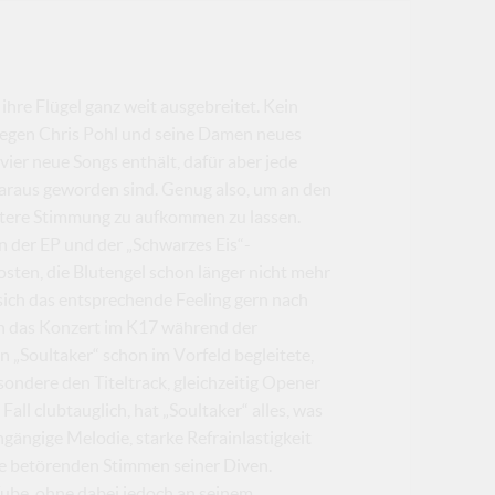
hre Flügel ganz weit ausgebreitet. Kein
legen Chris Pohl und seine Damen neues
 vier neue Songs enthält, dafür aber jede
daraus geworden sind. Genug also, um an den
üstere Stimmung zu aufkommen zu lassen.
 der EP und der „Schwarzes Eis“-
osten, die Blutengel schon länger nicht mehr
sich das entsprechende Feeling gern nach
ln das Konzert im K17 während der
n „Soultaker“ schon im Vorfeld begleitete,
esondere den Titeltrack, gleichzeitig Opener
ll clubtauglich, hat „Soultaker“ alles, was
ngängige Melodie, starke Refrainlastigkeit
ie betörenden Stimmen seiner Diven.
Tube, ohne dabei jedoch an seinem