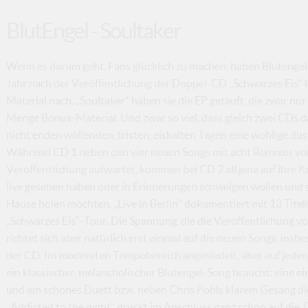
BlutEngel - Soultaker
Wenn es darum geht, Fans glücklich zu machen, haben Blutengel i
Jahr nach der Veröffentlichung der Doppel-CD „Schwarzes Eis“ 
Material nach. „Soultaker“ haben sie die EP getauft, die zwar nur
Menge Bonus-Material. Und zwar so viel, dass gleich zwei CDs 
nicht enden wollenden, tristen, eiskalten Tagen eine wohlige d
Während CD 1 neben den vier neuen Songs mit acht Remixes von
Veröffentlichung aufwartet, kommen bei CD 2 all jene auf ihre K
live gesehen haben oder in Erinnerungen schwelgen wollen und 
Hause holen möchten. „Live in Berlin“ dokumentiert mit 13 Tite
„Schwarzes Eis“-Tour. Die Spannung, die die Veröffentlichung vo
richtet sich aber natürlich erst einmal auf die neuen Songs, insb
der CD. Im moderaten Tempobereich angesiedelt, aber auf jeden Fa
ein klassischer, melancholischer Blutengel-Song braucht: eine ei
und ein schönes Duett bzw. neben Chris Pohls klarem Gesang d
„Addicted to the night“ drückt im Anschluss ganz schön auf die 