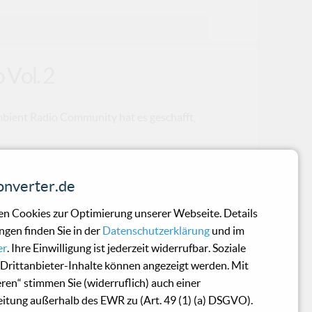
 Vol. 2
mbient Radio Community hat es geschafft,
nverter.de
n Cookies zur Optimierung unserer Webseite. Details
ngen finden Sie in der
Datenschutzerklärung
und im
rt My Head
er
. Ihre Einwilligung ist jederzeit widerrufbar. Soziale
Drittanbieter-Inhalte können angezeigt werden. Mit
eren“ stimmen Sie (widerruflich) auch einer
Pfusch“ - Stippenzieher nach eingehend
itung außerhalb des EWR zu (Art. 49 (1) (a) DSGVO).