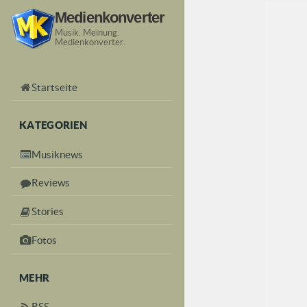
Medienkonverter
Musik. Meinung.
Medienkonverter.
Startseite
KATEGORIEN
Musiknews
Reviews
Stories
Fotos
MEHR
RSS