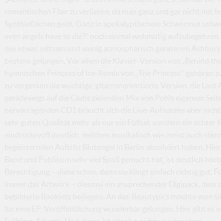
romantischen Flair zu verlieren, da man ganz und gar nicht mit
Synthieflächen geizt. Ganz in apokalyptischem Schwermut schwe
even angels have to die?“ noch einmal wehmütig aufzubegehren
des etwas seltsam und wenig atmosphärisch geratenen Ashbury 
bestens gelungen. Vor allem die Klavier-Version von „Behind t
hymnischen Princess of Ice-Remix von „The Princess“ gehören zu
zu vergessen die wuchtige, gitarrenorientierte Version, die Lost
geradewegs auf die Clubs zielenden Mix von Pohls eigenem Seit
hervorragenden CD1 braucht sich die Live-Aufnahme aber nicht z
sehr guten Qualität mehr als nur ein Füllsel, sondern ein echter 
eindrucksvoll deutlich, welchen musikalisch wie meist auch sti
begeisternden Auftritt Blutengel in Berlin absolviert haben. Hier 
Band und Publikum sehr viel Spaß gemacht hat, ist deutlich hörba
Berechtigung – diese schon, denn sie klingt einfach richtig gut. 
immer das Artwork – diesmal ein ansprechender Digipack, dem 
bebilderte Booklets beiliegen. An den Beautypics möchte man sich
für eine EP-Veröffentlichung wunderbar gelungen. Hier gibt es vi
Fulltime-Albums. Und daran ist absolut nichts auszusetzen.