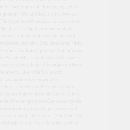
 feinen Harmonien und dunklen, epischen
lgt dann „World of ice“, um in „Why do
. Die folgenden Mixes sind mit Ausnahme
Heights City Nights Remix ebenfalls
he mirror“ und der wahrhaft umwerfend
m Besten, das die CD zu bieten hat. Nicht
 Area aus „Soultaker“ gemacht hat, und den
en-Projekt Miss Construction. Vor dieser
u verstecken, denn sie ist aufgrund ihrer
Mehrwert. „Live in Berlin“ macht
mmlich absolut überzeugenden,
reihte sich nicht nur Hit an Hit, dass es
r. Längst haben nicht alle Live-CDs ihre
Für den finalen optischen Genuss sorgt wie
zwei aufwändig und sehr geschmackvoll
 so gar nicht satt sehen … „Soultaker“ ist
el Musik für den Preis eines klassischen