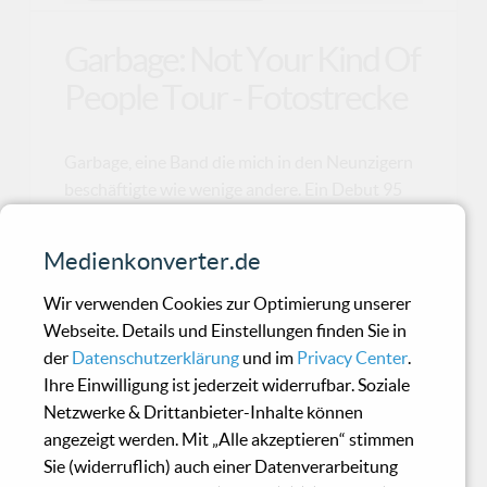
Garbage: Not Your Kind Of
People Tour - Fotostrecke
Garbage, eine Band die mich in den Neunzigern
beschäftigte wie wenige andere. Ein Debut 95
mit Größe und Innovation ließ mich jede
zugehörige Single kaufen. Shirley Manson,
Medienkonverter.de
sicherlich ein echter Bickfang! Und so lohnt es
sich zum Konzertbericht noch ein paar weitere
Wir verwenden Cookies zur Optimierung unserer
Bilder in unserer Fotostrecke zu posten... Viel
Webseite. Details und Einstellungen finden Sie in
Spass!
der
Datenschutzerklärung
und im
Privacy Center
.
Ihre Einwilligung ist jederzeit widerrufbar. Soziale
Netzwerke & Drittanbieter-Inhalte können
Technique - Memorizer
angezeigt werden. Mit „Alle akzeptieren“ stimmen
Sie (widerruflich) auch einer Datenverarbeitung