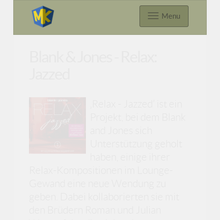
Menu
Blank & Jones - Relax:
Jazzed
‚Relax - Jazzed’ ist ein
Projekt, bei dem Blank
and Jones sich
Unterstützung geholt
haben, einige ihrer
Relax-Kompositionen im Lounge-
Gewand eine neue Wendung zu
geben. Dabei kollaborierten sie mit
den Brüdern Roman und Julian