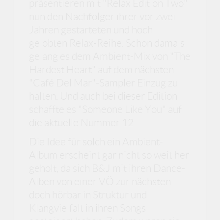
präsentieren mit "Relax Edition Two"
nun den Nachfolger ihrer vor zwei
Jahren gestarteten und hoch
gelobten Relax-Reihe. Schon damals
gelang es dem Ambient-Mix von "The
Hardest Heart" auf dem nächsten
"Café Del Mar"-Sampler Einzug zu
halten. Und auch bei dieser Edition
schaffte es "Someone Like You" auf
die aktuelle Nummer 12.
Die Idee für solch ein Ambient-
Album erscheint gar nicht so weit her
geholt, da sich B&J mit ihren Dance-
Alben von einer VÖ zur nächsten
doch hörbar in Struktur und
Klangvielfalt in ihren Songs