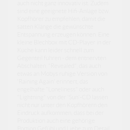
auch nicht ganz innovativ ist. Zudem
sind eine geeignete Hifi-Anlage bzw.
Kopfhörer zu empfehlen, damit die
satten Klänge die gewünschte
Entspannung erzeugen können. Eine
kleine Blechbox mit CD-Player in der
Küche kann leider schnell zum
Gegenteil führen - dem entnervten
Abschalten. "Revealed", das auch
etwas an Mobys ruhige Version von
'Raining Again' erinnert, das
engelhafte "Loneliness" oder auch
"Lightning" von der 'Sun'-CD lassen
nicht nur unter den Kopfhörern den
Eindruck aufkommen, dass bei der
Produktion auch eine gehörige
Portion Gefühl und Liebe zum Detail