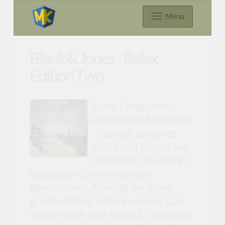
Menu
Blank & Jones - Relax
Edition Two
Ruhe, Entspannen,
einfach mal Abschalten
- dazu die passende
Musik und schon kann
man dieser in unserer
hektischen Zeit immer mehr
gewünschten Atmosphäre einen
großen Schritt näher kommen. Das
dachten sich auch Blank & Jones und