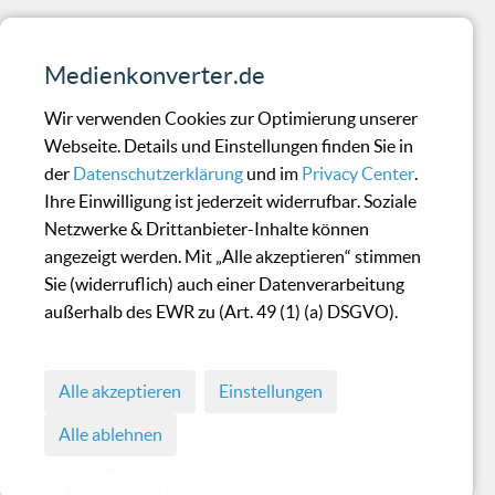
Hatesex - Unwant
Medienkonverter.de
Nun ist es also soweit. Das Debut "Unwant" des
Wir verwenden Cookies zur Optimierung unserer
Trios, bestehend aus: Mastermind Benn Ra (Ex-
Webseite. Details und Einstellungen finden Sie in
Songwrit
der
Datenschutzerklärung
und im
Privacy Center
.
Ihre Einwilligung ist jederzeit widerrufbar. Soziale
Netzwerke & Drittanbieter-Inhalte können
Psyche - Babylon Deluxe
angezeigt werden. Mit „Alle akzeptieren“ stimmen
Sie (widerruflich) auch einer Datenverarbeitung
außerhalb des EWR zu (Art. 49 (1) (a) DSGVO).
Zusammenfassend möchten wir die Scheibe als
gut gelungen bezeichnen!
Alle akzeptieren
Einstellungen
© 1998 - 2026 Medienkonverter.de
Alle ablehnen
• Alle Rechte vorbehalten
• Abzug nur mit Genehmigung
• Alle Angaben ohne Gewähr