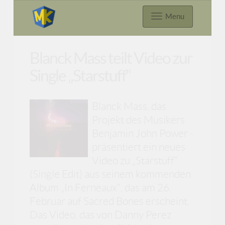
Menu
Blanck Mass teilt Video zur
Single „Starstuff“
Blanck Mass, das
Projekt des Musikers
Benjamin John Power -
präsentiert ein neues
Video zu „Starstuff“
(Single Edit) aus seinem kommenden
Album „In Ferneaux“, das am 26.
Februar auf Sacred Bones erscheint.
Das Video, das von Danny Perez