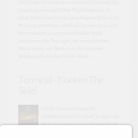
östlich von Moskau im russischen Kernland. Als
junger, leidenschaftlicher Musikliebhaber in
einer Stadt ohne Musikszene begann Belov früh,
Musik zu schreiben, und ließ sich vom Ural und
den endlosen Ebenen rund um die Stadt
inspirieren. Als Teenager, der europäischen
Metal hörte, war Belov von der lyrischen
Begabung finnischer Metal-Band...
Terminal - Blacken The
Skies
Hinter Terminal steckt der
südafrikanische Fotograf, Sänger und
Multi-Instrumentalist Thomas Mark
Anthony. Nachdem er eine Zeit lang in den USA