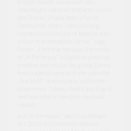
erstellt wurde, visualisiert den
lebendigen, unberechenbaren Sound
des Tracks. „I have been a fan of
Danny’s for years, I feel a strong
connection to his use of texture and
colour in an emotional sense,” sagt
Power. „I felt that because the music
of „In Ferneaux“ is highly expressive,
emotive and insular; by giving Danny
free creative control of the video for
„Starstuff“, it would only add to the
experience. I always find it exciting to
see how others interpret my music
visually.”
Auf „In Ferneaux“, dem Nachfolger
des 2019 erschienenen Albums