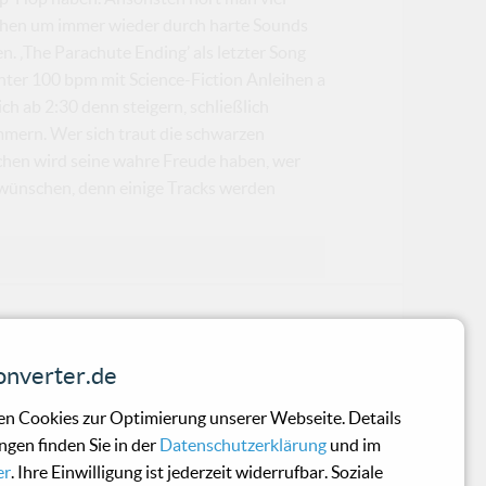
ziehen um immer wieder durch harte Sounds
. ‚The Parachute Ending’ als letzter Song
nter 100 bpm mit Science-Fiction Anleihen a
ch ab 2:30 denn steigern, schließlich
mmern. Wer sich traut die schwarzen
chen wird seine wahre Freude haben, wer
rwünschen, denn einige Tracks werden
nverter.de
ion3879
n Cookies zur Optimierung unserer Webseite. Details
ngen finden Sie in der
Datenschutzerklärung
und im
 The Rest
er
. Ihre Einwilligung ist jederzeit widerrufbar. Soziale