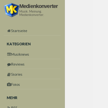
Medienkonverter
Musik. Meinung.
Medienkonverter.
Startseite
KATEGORIEN
Musiknews
Reviews
Stories
Fotos
MEHR
RSS