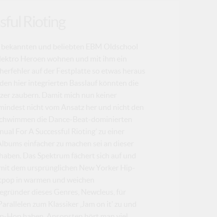
ful Rioting
bekannten und beliebten EBM Oldschool
Elektro Heroen wohnen und mit ihm ein
erfehler auf der Festplatte so etwas heraus
den hier integrierten Basslauf könnten die
zer zaubern. Damit mich nun keiner
umindest nicht vom Ansatz her und nicht den
erschwimmen die Dance-Beat-dominierten
al For A Successful Rioting’ zu einer
lbums einfacher zu machen sei an dieser
 haben. Das Spektrum fächert sich auf und
mit dem ursprünglichen New Yorker Hip-
entpop in warmen und weichen
begründer dieses Genres, Newcleus, für
arallelen zum Klassiker ‚Jam on it’ zu und
ip-Hop haben. Ansonsten hört man viel