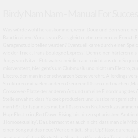
Birdy Nam Nam - Manual For Success
Was würde wohl herauskommen, wenn Doug und Bon von einer 
Band in einem Vorort von Paris gleich neben einem der French 
Garagenstudio teilen würden? Eventuell käme durch einen Speich
wie der Track ‚Trans Boulogne Express’. Denn einen härteren als 
Jungs von Nitzer Ebb wahrscheinlich auch nicht aus dem Sequen
missversteht, hier geht’s um Clubmusik und nicht um Electro, z
Electro, den man in der schwarzen Szene verehrt. Allerdings v
Strukturen mit vielen anderen Genreeinflüssen und machen ‚Manu
Crossover-Platte der anderen Art und um eine Einordnung des A
Stelle erwähnt, dass Yuksek produziert und Justice mitgemischt
man hört Entspanntes mit Einflüssen von Kraftwerk zusammen 
Hop-Electro in ‚Red Dawn Rising’ bis hin zu sphärischen Ambi
‚Homosexuality’. Da überrascht es auch nicht, dass man die Mit
einen Song auf das neue Werk einlädt. ‚Shut Up!’ lässt durchaus P
zeigt gut auf, dass Birdy Nam Nam ihre Wurzeln im Turntable-H