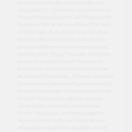
Schema des Liedes. Ein klasse Start für eine
richtig gute CD ! „Eine Reise“ ist eine treibende
Minimal-Komposition mit Gast-Vocals von Ms.
Phantastic. Wer genau diese Dame (?) ist, kann
ich nicht sagen. In einem Interview, das ich im
Netz fand ließ Tobi verlauten, daß man bei
genaueren Hinhören darauf kommen könnte,
aber sei's drum : Klasse Track, sehr catchy und
tanzbar. Anspieltip 2 und der Text über die
Bahn und das Reisen ist wesentlich besser als
die Deutsche Bahn selbst. „Alchemy“ wartet mit
Gastvocals von Genevieve Pasquier auf und ist
ein etwas langatmiger und uninspirierter Song.
Doch die Qualität reißt nicht ein, denn mit
„Rouge fatale“ kommt der nächste kleine
Knaller – ein absolut tanzflächentaugliches
Stück mit netten Lyriks und Gastvocals von
einer gewissen Supercheri. Anspieltip 3 (und