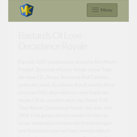
Menu
Bastards Of Love -
Decadance Royale
Das seit 2003 existierende deutsche Ein-Mann-
Projekt „Bastards of Love“ bringt dieser Tage
die neue CD „Roses, Sorrow & Red Candies „
unter die Leute. Zu diesem Anlaß sandte Al!ve
uns (vom MK) aber nicht nur eine Kopie der
neuen CD zu, sondern auch das Debut-Full-
Time Album „Decadance Royal“ aus dem Jahr
2006. Und genau diesem werde ich mich als
erstes zuwenden um dann die Entwicklungen
und Veränderungen auf dem zweiten Album