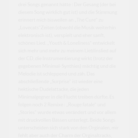
drei Songs genannt hätte : Der Gesang (der bei
diesem Song wirklich gut ist) und die Stimmung
erinnert mich bisweilen an „The Cure“ zu
„Lovecats“Zeiten (obwohl die Musik weiterhin
elektronisch ist), verspielt und eher sanft,
schönes Lied. „Youth & Loneliness“ entwickelt
sich mehr und mehr zu meinem Lieblinslied auf
der CD, die Instrumentierung wirkt (trotz der
gegebenen Minimal-Synthies) mächtig und die
Melodie ist schleppend und zäh. Das
abschließende „Surprise“ ist wieder eine
hektische Dudelattacke, die jeden
Minimalgegner in die Flucht treiben dürfte. Es
folgen noch 2 Remixe : „Rouge fatale“ und
„Stories“ wurde etwas verändert und vor allem
mit druckvollen Bässen unterlegt. Beide Songs
unterscheiden sich stark von den Orginalen, mir
fehlt aber auch der Charm der Orginaltracks,