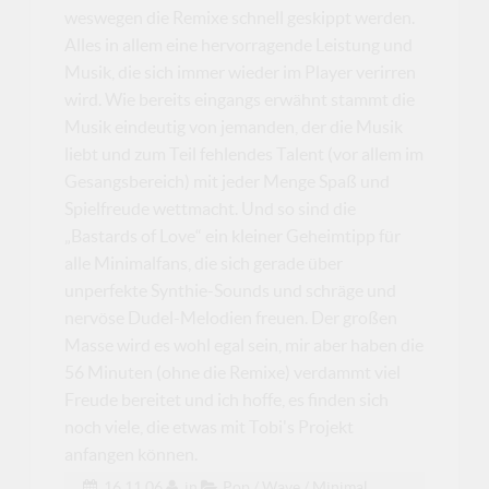
weswegen die Remixe schnell geskippt werden.
Alles in allem eine hervorragende Leistung und
Musik, die sich immer wieder im Player verirren
wird. Wie bereits eingangs erwähnt stammt die
Musik eindeutig von jemanden, der die Musik
liebt und zum Teil fehlendes Talent (vor allem im
Gesangsbereich) mit jeder Menge Spaß und
Spielfreude wettmacht. Und so sind die
„Bastards of Love“ ein kleiner Geheimtipp für
alle Minimalfans, die sich gerade über
unperfekte Synthie-Sounds und schräge und
nervöse Dudel-Melodien freuen. Der großen
Masse wird es wohl egal sein, mir aber haben die
56 Minuten (ohne die Remixe) verdammt viel
Freude bereitet und ich hoffe, es finden sich
noch viele, die etwas mit Tobi's Projekt
anfangen können.
16.11.06
in
Pop / Wave / Minimal