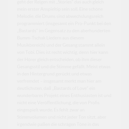
geht der Reigen mit „Stories“ das auch gleich
mein erster Anspieltip sein soll. Eine schöne
Melodie, die Drums sind abwechslungsreich
programmiert (insgesamt ein Pro-Punkt bei den
„Bastards“ im Gegensatz zu den aberhunderten
Bumm-Tschak Liedern aus diesem
Musikbereich) und der Gesang stammt allein
von Tobi. Dies ist recht wichtig, denn hier kann
der Hörer gleich entscheiden, ob ihm dieser
Gesangsstil und die Stimme gefällt. Meist etwas
in den Hintergrund gerückt und etwas
verfremdet – insgesamt merkt man hier am
deutlichsten, daß „Bastards of Love“ ein
wunderbares Projekt eines Enthusiasten ist und
nicht eine Veröffentlichung, die von Profis
eingespielt wurde. Es fehlt zwar an
Stimmvolumen und nicht jeder Ton sitzt, aber
irgendwie paßen die schrägen Töne in das