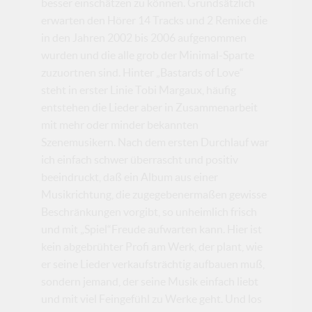
besser einschätzen zu können. Grundsätzlich
erwarten den Hörer 14 Tracks und 2 Remixe die
in den Jahren 2002 bis 2006 aufgenommen
wurden und die alle grob der Minimal-Sparte
zuzuortnen sind. Hinter „Bastards of Love“
steht in erster Linie Tobi Margaux, häufig
entstehen die Lieder aber in Zusammenarbeit
mit mehr oder minder bekannten
Szenemusikern. Nach dem ersten Durchlauf war
ich einfach schwer überrascht und positiv
beeindruckt, daß ein Album aus einer
Musikrichtung, die zugegebenermaßen gewisse
Beschränkungen vorgibt, so unheimlich frisch
und mit „Spiel“Freude aufwarten kann. Hier ist
kein abgebrühter Profi am Werk, der plant, wie
er seine Lieder verkaufsträchtig aufbauen muß,
sondern jemand, der seine Musik einfach liebt
und mit viel Feingefühl zu Werke geht. Und los