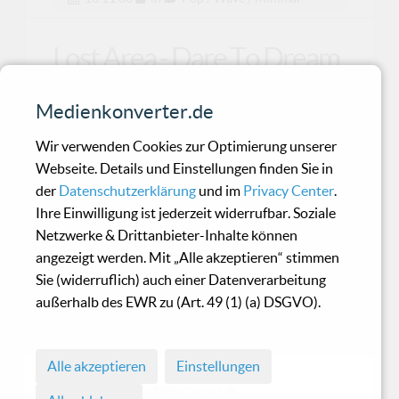
Lost Area - Dare To Dream
Medienkonverter.de
Absolut gelungenes Gesamtpaket - Absolute
Kaufempfehlung!
Wir verwenden Cookies zur Optimierung unserer
Webseite. Details und Einstellungen finden Sie in
der
Datenschutzerklärung
und im
Privacy Center
.
Various Artists - Broken
Ihre Einwilligung ist jederzeit widerrufbar. Soziale
Nightlights
Netzwerke & Drittanbieter-Inhalte können
angezeigt werden. Mit „Alle akzeptieren“ stimmen
Sie (widerruflich) auch einer Datenverarbeitung
Hives Sublabel Suspicious Records bringt seinen
außerhalb des EWR zu (Art. 49 (1) (a) DSGVO).
ersten Sampler heraus, der mehr oder weniger
bekannt
Alle akzeptieren
Einstellungen
© 1998 - 2026 Medienkonverter.de