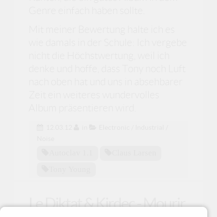
Genre einfach haben sollte.
Mit meiner Bewertung halte ich es
wie damals in der Schule: Ich vergebe
nicht die Höchstwertung, weil ich
denke und hoffe, dass Tony noch Luft
nach oben hat und uns in absehbarer
Zeit ein weiteres wundervolles
Album präsentieren wird.
12.03.12
in
Electronic / Industrial /
Noise
Autoclav 1.1
Claus Larsen
Tony Young
Le Diktat & Kirdec - Mourir