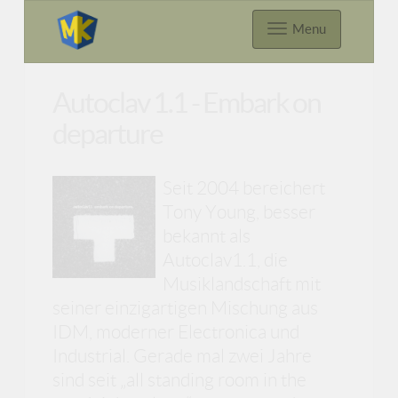
Menu
Autoclav 1.1 - Embark on
departure
Seit 2004 bereichert
Tony Young, besser
bekannt als
Autoclav1.1, die
Musiklandschaft mit
seiner einzigartigen Mischung aus
IDM, moderner Electronica und
Industrial. Gerade mal zwei Jahre
sind seit „all standing room in the