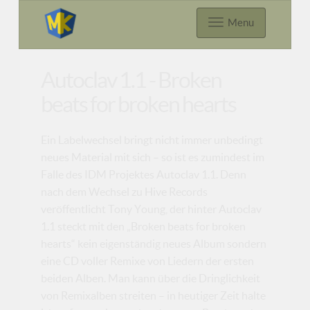
Menu
Autoclav 1.1 - Broken
beats for broken hearts
Ein Labelwechsel bringt nicht immer unbedingt
neues Material mit sich – so ist es zumindest im
Falle des IDM Projektes Autoclav 1.1. Denn
nach dem Wechsel zu Hive Records
veröffentlicht Tony Young, der hinter Autoclav
1.1 steckt mit den „Broken beats for broken
hearts“ kein eigenständig neues Album sondern
eine CD voller Remixe von Liedern der ersten
beiden Alben. Man kann über die Dringlichkeit
von Remixalben streiten – in heutiger Zeit halte