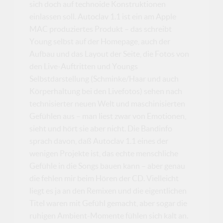
sich doch auf technoide Konstruktionen
einlassen soll. Autoclav 1.1 ist ein am Apple
MAC produziertes Produkt – das schreibt
Young selbst auf der Homepage, auch der
Aufbau und das Layout der Seite, die Fotos von
den Live-Auftritten und Youngs
Selbstdarstellung (Schminke/Haar und auch
Körperhaltung bei den Livefotos) sehen nach
technisierter neuen Welt und maschinisierten
Gefühlen aus – man liest zwar von Emotionen,
sieht und hört sie aber nicht. Die Bandinfo
sprach davon, daß Autoclav 1.1 eines der
wenigen Projekte ist, das echte menschliche
Gefühle in die Songs bauen kann – aber genau
die fehlen mir beim Hören der CD. Vielleicht
liegt es ja an den Remixen und die eigentlichen
Titel waren mit Gefühl gemacht, aber sogar die
ruhigen Ambient-Momente fühlen sich kalt an.