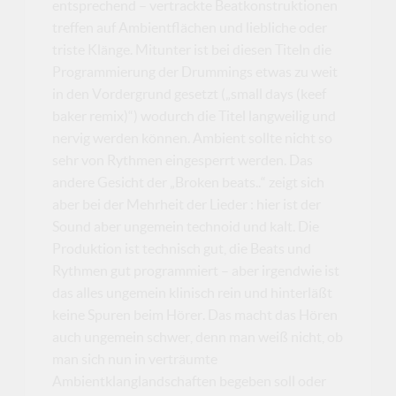
entsprechend – vertrackte Beatkonstruktionen
treffen auf Ambientflächen und liebliche oder
triste Klänge. Mitunter ist bei diesen Titeln die
Programmierung der Drummings etwas zu weit
in den Vordergrund gesetzt („small days (keef
baker remix)“) wodurch die Titel langweilig und
nervig werden können. Ambient sollte nicht so
sehr von Rythmen eingesperrt werden. Das
andere Gesicht der „Broken beats..“ zeigt sich
aber bei der Mehrheit der Lieder : hier ist der
Sound aber ungemein technoid und kalt. Die
Produktion ist technisch gut, die Beats und
Rythmen gut programmiert – aber irgendwie ist
das alles ungemein klinisch rein und hinterläßt
keine Spuren beim Hörer. Das macht das Hören
auch ungemein schwer, denn man weiß nicht, ob
man sich nun in verträumte
Ambientklanglandschaften begeben soll oder