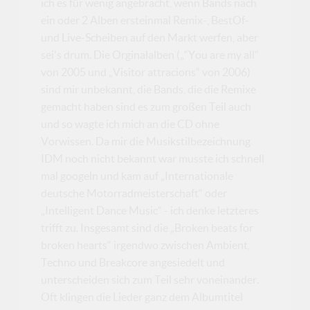
ich es für wenig angebracht, wenn Bands nach
ein oder 2 Alben ersteinmal Remix-, BestOf-
und Live-Scheiben auf den Markt werfen, aber
sei's drum. Die Orginalalben („“You are my all“
von 2005 und „Visitor attracions“ von 2006)
sind mir unbekannt, die Bands, die die Remixe
gemacht haben sind es zum großen Teil auch
und so wagte ich mich an die CD ohne
Vorwissen. Da mir die Musikstilbezeichnung
IDM noch nicht bekannt war musste ich schnell
mal googeln und kam auf „Internationale
deutsche Motorradmeisterschaft“ oder
„Intelligent Dance Music“ - ich denke letzteres
trifft zu. Insgesamt sind die „Broken beats for
broken hearts“ irgendwo zwischen Ambient,
Techno und Breakcore angesiedelt und
unterscheiden sich zum Teil sehr voneinander.
Oft klingen die Lieder ganz dem Albumtitel