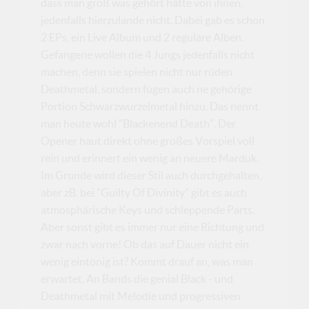
dass man groß was gehört hätte von ihnen,
jedenfalls hierzulande nicht. Dabei gab es schon
2 EPs, ein Live Album und 2 reguläre Alben.
Gefangene wollen die 4 Jungs jedenfalls nicht
machen, denn sie spielen nicht nur rüden
Deathmetal, sondern fügen auch ne gehörige
Portion Schwarzwurzelmetal hinzu. Das nennt
man heute wohl "Blackenend Death". Der
Opener haut direkt ohne großes Vorspiel voll
rein und erinnert ein wenig an neuere Marduk.
Im Grunde wird dieser Stil auch durchgehalten,
aber zB. bei "Guilty Of Divinity" gibt es auch
atmosphärische Keys und schleppende Parts.
Aber sonst gibt es immer nur eine Richtung und
zwar nach vorne! Ob das auf Dauer nicht ein
wenig eintönig ist? Kommt drauf an, was man
erwartet. An Bands die genial Black - und
Deathmetal mit Melodie und progressiven