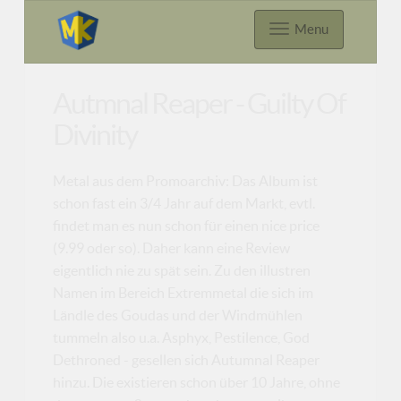
Menu
Autmnal Reaper - Guilty Of
Divinity
Metal aus dem Promoarchiv: Das Album ist
schon fast ein 3/4 Jahr auf dem Markt, evtl.
findet man es nun schon für einen nice price
(9.99 oder so). Daher kann eine Review
eigentlich nie zu spät sein. Zu den illustren
Namen im Bereich Extremmetal die sich im
Ländle des Goudas und der Windmühlen
tummeln also u.a. Asphyx, Pestilence, God
Dethroned - gesellen sich Autumnal Reaper
hinzu. Die existieren schon über 10 Jahre, ohne