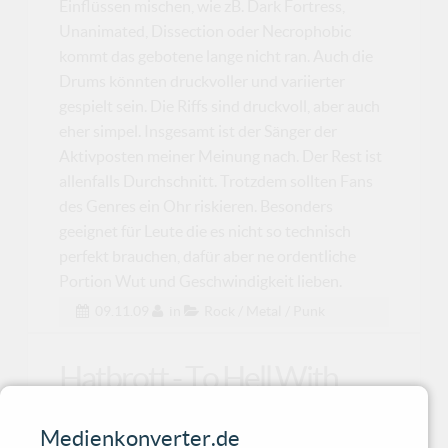
Einflüssen mischen, wie zB. Dark Fortress,
Unanimated, Dissection oder Necrophobic
kommt das gebotene lange nicht ran. Auch die
Drums könnten druckvoller und variierter
gespielt sein. Die Riffs sind druckvoll, aber auch
eher simpel. Insgesamt ist der Sänger der
Aktivposten meiner Meinung nach. Der Rest ist
allenfalls Durchschnitt. Trotzdem sollten Fans
des Genres ein Ohr riskieren. Besonders
geeignet für Leute die es nicht so technisch
perfekt brauchen, dafür aber ne ordentliche
Portion Wut und Geschwindigkeit lieben.
09.11.09
in
Rock / Metal / Punk
Hatbrott - To Hell With
Poverty And The Rest
Medienkonverter.de