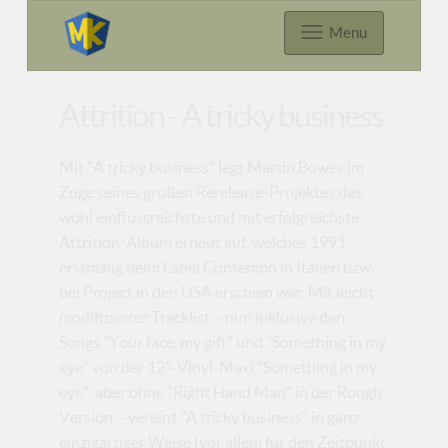
Menu
Attrition - A tricky business
Mit "A tricky business" legt Martin Bowes im
Zuge seines großen Rerelease-Projektes das
wohl einflussreichste und mit erfolgreichste
Attrition-Album erneut auf, welches 1991
erstmalig beim Label Contempo in Italien bzw.
bei Project in den USA erschien war. Mit leicht
modifizierter Tracklist – nun inklusive den
Songs "Your face, my gift" und "Something in my
eye" von der 12"-Vinyl-Maxi "Something in my
eye", aber ohne "Right Hand Man" in der Rough
Version – vereint "A tricky business" in ganz
einzigartiger Weise (vor allem für den Zeitpunkt