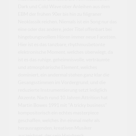
Dark und Cold Wave über Anleihen aus dem
EBM der frühen 90er bis hin zu filigraner
Neoklassik reichen. Niemals ist ein Song nur das
eine oder das andere, jeder Titel offenbart bei
hingebungsvollem Hören immer neue Facetten.
Hier ist es das tanzbare, rhythmusbetonte
elektronische Moment, welches überwiegt, da
ist es das ruhige, geheimnisvolle, verträumte
und atmosphärische Element, welches
dominiert, ein andermal stehen ganz klar die
Gesangsstimmen im Vordergrund, und die
reduzierte Instrumentierung setzt lediglich
Akzente. Nach rund 10 Jahren Attrition hat
Martin Bowes 1991 mit "A tricky business"
kompositorisch ein echtes masterpiece
geschaffen, welches ihn einmal mehr als
herausragenden, kreativen Musiker
auszeichnet, der sein Handwerk