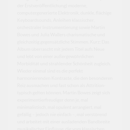
der Erstveröffentlichung) moderne,
computergenerierte Elektronik, dunkle, flächige
Keyboardsounds, Anleihen klassischer,
orchestraler Instrumentierung sowie Martin
Bowes und Julia Wallers charismatische und
gleichzeitig gegensätzliche Stimmen. Kurz: Das
Album überrascht mit jedem Titel aufs Neue
und lebt von einer außergewöhnlichen
Morbidität und strahlender Schönheit zugleich.
Wieder einmal sind es die perfekt
harmonierenden Kontraste, die den besonderen
Reiz ausmachen und fast schon als Attrition-
typisch gelten können. Martin Bowes zeigt sich
experimentierfreudiger denn je, mal
minimalistisch, mal opulent arrangiert, mal
gefällig – jedoch nie einfach –, mal verstörend
und arbeitet mit einer ausladenden Bandbreite
musikalischer Einflüsse, die vom klassischen