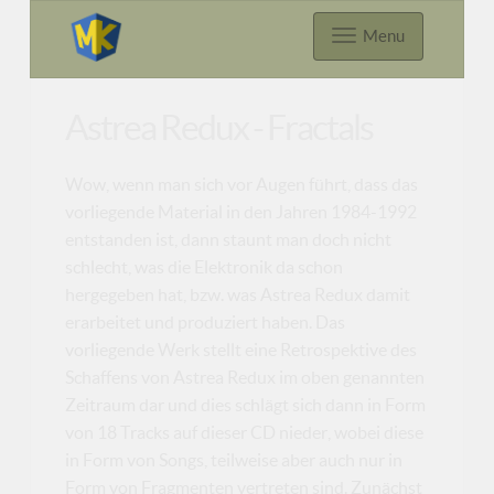
Menu
Astrea Redux - Fractals
Wow, wenn man sich vor Augen führt, dass das
vorliegende Material in den Jahren 1984-1992
entstanden ist, dann staunt man doch nicht
schlecht, was die Elektronik da schon
hergegeben hat, bzw. was Astrea Redux damit
erarbeitet und produziert haben. Das
vorliegende Werk stellt eine Retrospektive des
Schaffens von Astrea Redux im oben genannten
Zeitraum dar und dies schlägt sich dann in Form
von 18 Tracks auf dieser CD nieder, wobei diese
in Form von Songs, teilweise aber auch nur in
Form von Fragmenten vertreten sind. Zunächst