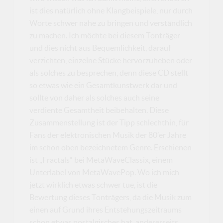
ist dies natürlich ohne Klangbeispiele, nur durch
Worte schwer nahe zu bringen und verständlich
zu machen. Ich möchte bei diesem Tonträger
und dies nicht aus Bequemlichkeit, darauf
verzichten, einzelne Stücke hervorzuheben oder
als solches zu besprechen, denn diese CD stellt
so etwas wie ein Gesamtkunstwerk dar und
sollte von daher als solches auch seine
verdiente Gesamtheit beibehalten. Diese
Zusammenstellung ist der Tipp schlechthin, für
Fans der elektronischen Musik der 80’er Jahre
im schon oben bezeichnetem Genre. Erschienen
ist „Fractals“ bei MetaWaveClassix, einem
Unterlabel von MetaWavePop. Wo ich mich
jetzt wirklich etwas schwer tue, ist die
Bewertung dieses Tonträgers, da die Musik zum
einen auf Grund ihres Entstehungszeitraums
schon etwas nostalgisches hat, andererseits