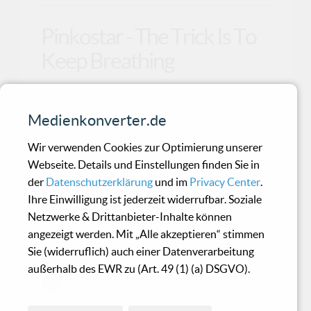
Pinkostar - The Trick Is To
Keep Breathing
Vor kurzem habe ich die EP „Solargirl“ von
Medienkonverter.de
Pinkostar rezensiert und sie für empfehlenswert
gehalten.
Wir verwenden Cookies zur Optimierung unserer
Webseite. Details und Einstellungen finden Sie in
der
Datenschutzerklärung
und im
Privacy Center
.
Lights Of Euphoria - True
Ihre Einwilligung ist jederzeit widerrufbar. Soziale
Life
Netzwerke & Drittanbieter-Inhalte können
angezeigt werden. Mit „Alle akzeptieren“ stimmen
Sie (widerruflich) auch einer Datenverarbeitung
Bisher war mir die Band “Lights of
außerhalb des EWR zu (Art. 49 (1) (a) DSGVO).
Euphoria” zum einen durch gute
Remixe für andere Bands, und zum a