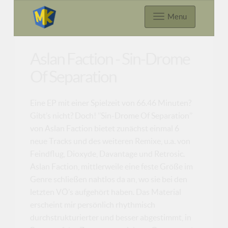
Menu
Aslan Faction - Sin-Drome
Of Separation
Eine EP mit einer Spielzeit von 66.46 Minuten?
Gibt’s nicht? Doch! ’’Sin-Drome Of Separation’’
von Aslan Faction bietet zunächst einmal 6
neue Tracks und des weiteren Remixe, u.a. von
Feindflug, Dioxyde, Davantage und Retrosic.
Aslan Faction, mittlerweile eine feste Größe im
Genre schließen nahtlos da an, wo sie bei den
letzten VÖ’s aufgehört haben. Das Material
erscheint mir persönlich rhythmisch
durchstrukturierter und besser abgestimmt, in