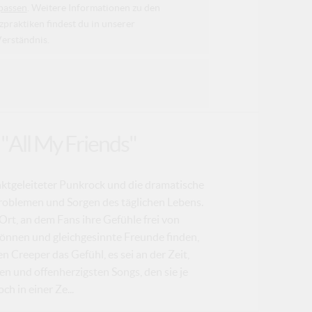
passen
. Weitere Informationen zu den
raktiken findest du in unserer
Verständnis.
 "All My Friends"
tinktgeleiteter Punkrock und die dramatische
Problemen und Sorgen des täglichen Lebens.
rt, an dem Fans ihre Gefühle frei von
önnen und gleichgesinnte Freunde finden,
en Creeper das Gefühl, es sei an der Zeit,
ten und offenherzigsten Songs, den sie je
ch in einer Ze...