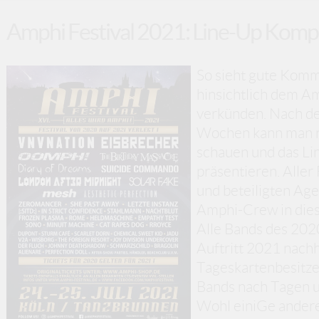
Amphi Festival 2021: Line-Up Kompl
So sieht gute Komm
hinsichtlich dem A
verkünden. Nach de
Wochen kann man n
schauen und das Li
präsentieren. Aller 
und beteiligten Age
Amphi-Crew in diese
Alle Bands des 202
Auftritt 2021 nachh
Tageskartenbesitzer
Bands nach Tagen u
Wohl einiGe andere