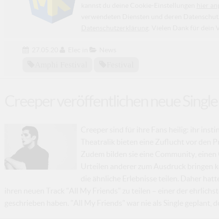
kannst du deine Cookie-Einstellungen
hier an
verwendeten Diensten und deren Datenschutzp
Datenschutzerklärung
. Vielen Dank für dein 
27.05.20
Elec
in
News
Amphi Festival
Festival
Creeper veröffentlichen neue Single
Creeper sind für ihre Fans heilig: ihr ins
Theatralik bieten eine Zuflucht vor den 
Zudem bilden sie eine Community, einen O
Urteilen anderer zum Ausdruck bringen k
die ähnliche Erlebnisse teilen. Daher hatt
ihren neuen Track "All My Friends" zu teilen – einer der ehrlichs
geschrieben haben. "All My Friends" war nie als Single geplant, do