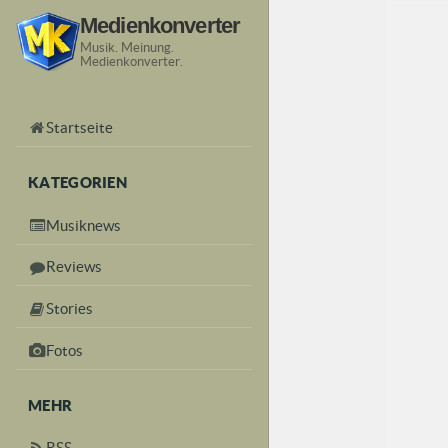
Medienkonverter
Musik. Meinung.
Medienkonverter.
Startseite
KATEGORIEN
Musiknews
Reviews
Stories
Fotos
MEHR
RSS