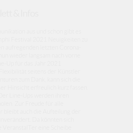
ett & Infos
unikation aus und schon gibt es
mphi Festival 2021 Neuigkeiten zu
n aufregenden letzten Corona-
un wieder langsam nach vorne
ne-Up für das Jahr 2021
Flexibilität seitens der Künstler
nturen zum Dank, kann sich die
r Hinsicht erfreulich kurz fassen.
0er Line-Ups werden ihren
olen. Zur Freude für alle
 bleibt auch die Aufteilung der
nverändert. Da könnten sich
 VeranstalTer eine Scheibe