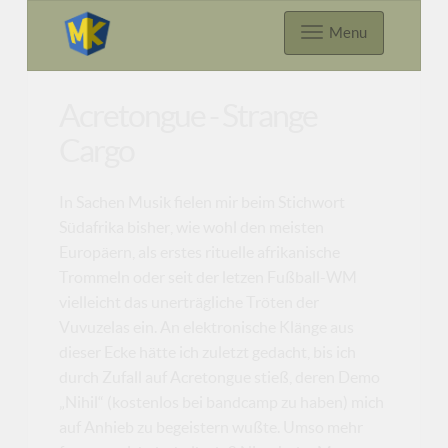
Menu
Acretongue - Strange
Cargo
In Sachen Musik fielen mir beim Stichwort
Südafrika bisher, wie wohl den meisten
Europäern, als erstes rituelle afrikanische
Trommeln oder seit der letzen Fußball-WM
vielleicht das unerträgliche Tröten der
Vuvuzelas ein. An elektronische Klänge aus
dieser Ecke hätte ich zuletzt gedacht, bis ich
durch Zufall auf Acretongue stieß, deren Demo
„Nihil“ (kostenlos bei bandcamp zu haben) mich
auf Anhieb zu begeistern wußte. Umso mehr