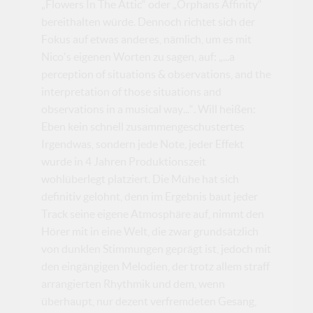
„Flowers In The Attic“ oder „Orphans Affinity“
bereithalten würde. Dennoch richtet sich der
Fokus auf etwas anderes, nämlich, um es mit
Nico's eigenen Worten zu sagen, auf: „...a
perception of situations & observations, and the
interpretation of those situations and
observations in a musical way...“. Will heißen:
Eben kein schnell zusammengeschustertes
Irgendwas, sondern jede Note, jeder Effekt
wurde in 4 Jahren Produktionszeit
wohlüberlegt platziert. Die Mühe hat sich
definitiv gelohnt, denn im Ergebnis baut jeder
Track seine eigene Atmosphäre auf, nimmt den
Hörer mit in eine Welt, die zwar grundsätzlich
von dunklen Stimmungen geprägt ist, jedoch mit
den eingängigen Melodien, der trotz allem straff
arrangierten Rhythmik und dem, wenn
überhaupt, nur dezent verfremdeten Gesang,