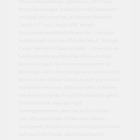
freut es mich deshalb, daß Nico J., der Mann
hinter Acretongue, inzwischen mit Dependent
ein Label gefunden hat, auf dessen Samplern
„Septic VII“ und „Septic VIII“ bereits
Kostproben veröffentlicht wurden. Und jetzt
endlich dreht sich das offizielle Debut „Strange
Cargo“ bei mir in Dauerschleife... ... ohne sich im
Geringsten abzunutzen. Das allein ist schon
bemerkenswert. Noch bemerkenswerter ist
allerdings, daß es heutzutage anscheinend einer
Reise um den halben Globus bedarf, um endlich
mal wieder ein neues Elektroprojekt zu finden,
das abseits stupider Tanzflächenkracher agiert.
Damit habe ich zwar das Fazit
vorweggenommen, aber das mußte einfach
raus. Was keinesfalls heißen soll, daß die
vorliegende Scheibe nicht auch einige potentiell
clubtaugliche Stücke, wie beispielsweise