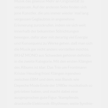
Musik das gewisse Mehr an Originalität zu
verpassen. Auf der anderen Seite finden sich
jene Künstler, die uns immer wieder 'mal lang
vergessen Geglaubtes in angenehme
Erinnerung zurückrufen, indem sie sich weit
innerhalb der bekannten Stilrichtungen
bewegen, dafür aber mit derartig viel Energie
und Konsequenz zu Werke gehen, daß man sich
die Musik gar nicht anders vorstellen möchte.
8KHZ MONO aus Schweden gehören definitiv
in die zweite Kategorie. Mit den ersten Klängen
des Albums ist klar: Das Trio um Frontmann
Krister Hessling frönt Klängen irgendwo
zwischen EBM und dem, was Bands wie
Depeche Mode Ende der 1980er musikalisch so
getrieben haben, und macht dabei eine
ausgesprochen gute Figur. Stampfende,
druckvolle Elektronik-Rhythmen, weite Synthie-