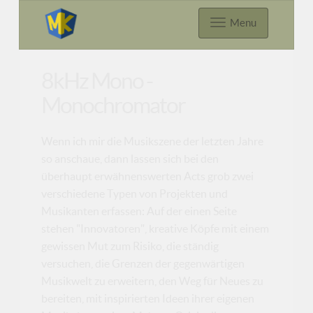
Menu
8kHz Mono -
Monochromator
Wenn ich mir die Musikszene der letzten Jahre
so anschaue, dann lassen sich bei den
überhaupt erwähnenswerten Acts grob zwei
verschiedene Typen von Projekten und
Musikanten erfassen: Auf der einen Seite
stehen "Innovatoren", kreative Köpfe mit einem
gewissen Mut zum Risiko, die ständig
versuchen, die Grenzen der gegenwärtigen
Musikwelt zu erweitern, den Weg für Neues zu
bereiten, mit inspirierten Ideen ihrer eigenen