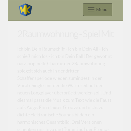
Menu
2Raumwohnung - Spiel Mit
Ich bin Dein Raumschiff - ich bin Dein All - Ich
schieß mich los - ich bin Dein Ball! Der gewohnt
naiv-originelle Charme der 2Raumwohnung
spiegelt sich auch in der dritten
Schaffensperiode wieder, zumindest in der
Vorab-Single, mit der die Wartezeit auf den
neuen Longplayer überbrückt werden soll. Und
diesmal passt die Musik zum Text wie die Faust
aufs Auge. Ein relaxter Groove und nicht zu
dichte elektronische Sounds bilden ein
harmonisches Gesamtbild. Drei Versionen
schenken uns Inga und Tommi auf der Promo-