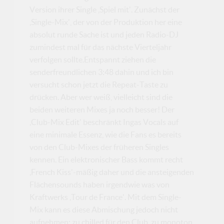
Version ihrer Single ‚Spiel mit'. Zunächst der
‚Single-Mix', der von der Produktion her eine
absolut runde Sache ist und jeden Radio-DJ
zumindest mal für das nächste Vierteljahr
verfolgen sollte.Entspannt ziehen die
senderfreundlichen 3:48 dahin und ich bin
versucht schon jetzt die Repeat-Taste zu
drücken. Aber wer weiß, vielleicht sind die
beiden weiteren Mixes ja noch besser! Der
‚Club-Mix Edit' beschränkt Ingas Vocals auf
eine minimale Essenz, wie die Fans es bereits
von den Club-Mixes der früheren Singles
kennen. Ein elektronischer Bass kommt recht
‚French Kiss'-mäßig daher und die ansteigenden
Flächensounds haben irgendwie was von
Kraftwerks ‚Tour de France'. Mit dem Single-
Mix kann es diese Abmischung jedoch nicht
aufnehmen: zu chilled für den Club, zu monoton